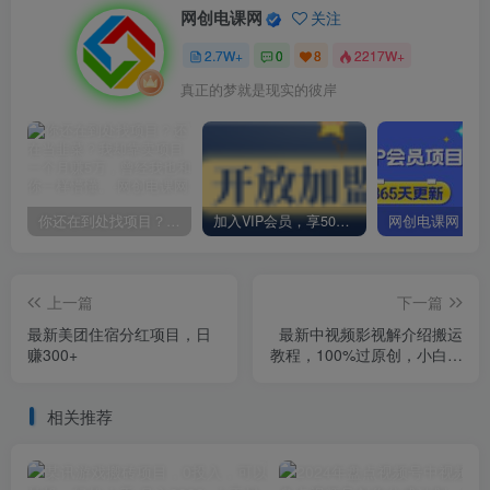
网创电课网
关注
2.7W+
0
8
2217W+
真正的梦就是现实的彼岸
你还在到处找项目？还在当韭菜？我却靠卖项目一个月赚5万，曾经我也和你一样懵懂。
加入VIP会员，享50%的推广提成，免费学习多种网上创业课程，菜鸟秒变大神！
上一篇
下一篇
最新美团住宿分红项目，日
最新中视频影视解介绍搬运
赚300+
教程，100%过原创，小白也
能轻松掌握
相关推荐