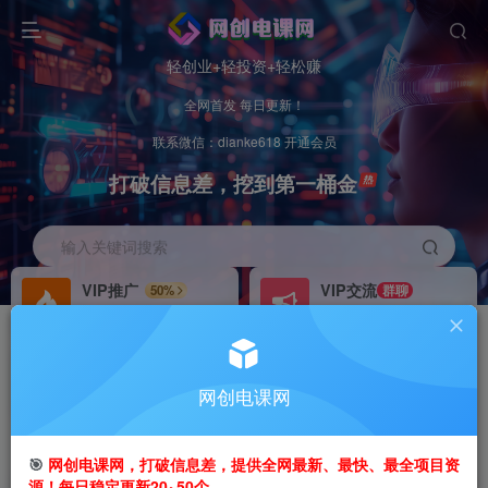
轻创业+轻投资+轻松赚
全网首发 每日更新！
联系微信：dianke618 开通会员
打破信息差，挖到第一桶金
输入关键词搜索
VIP推广
VIP交流
50%
群聊
会员专属推广链接
研究探讨更多创业项目路子。
招募站长
办理会员
推荐
GO
网创电课网
搭建同款网站，自己当老板
V：
dianke618
首页
创业课程
VIP免费
正文
🎯
网创电课网，打破信息差，提供全网最新、最快、最全项目资
源！每日稳定更新20~50个