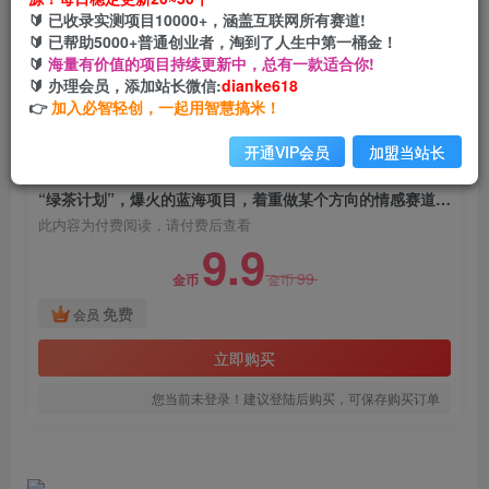
“绿茶计划”，爆火的蓝海项目，着重做某个方向的
🔰 已收录实测项目10000+，涵盖互联网所有赛道!
情感赛道，小白也能轻松月入2w+
🔰 已帮助5000+普通创业者，淘到了人生中第一桶金！
🔰
海量有价值的项目持续更新中，总有一款适合你!
网创电课网
🔰 办理会员，添加站长微信:
dianke618
关注
私信
2年前发布
👉
加入必智轻创，一起用智慧搞米！
1677
86
开通VIP会员
加盟当站长
付费阅读
“绿茶计划”，爆火的蓝海项目，着重做某个方向的情感赛道，小白也能轻松月入2w+
此内容为付费阅读，请付费后查看
9.9
99
金币
金币
免费
会员
立即购买
您当前未登录！建议登陆后购买，可保存购买订单