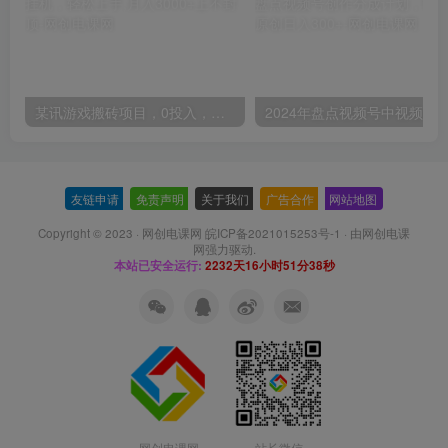
某讯游戏搬砖项目，0投入，可以挂机，轻松上手,月入3000+上不封顶
友链申请
-
免责声明
-
关于我们
-
广告合作
-
网站地图
Copyright © 2023 ·
网创电课网 皖ICP备2021015253号-1
· 由
网创电课
网
强力驱动.
本站已安全运行:
2232天16小时51分39秒