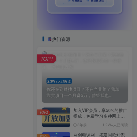
热门资源
TOP1
2.3W+人已阅读
你还在到处找项目？还在当韭菜？我却
靠卖项目一个月赚5万，曾经我也...
加入VIP会员，享50%的推广
TOP2
提成，免费学习多种网上创
业课程，菜鸟秒变大神！
3年前
1.2W+人已阅读
网创电课网，搭建同款知识
TOP3