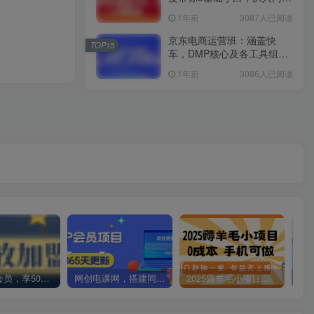
精通
1年前
3087人已阅读
京东电商运营班：涵盖快
TOP15
车，DMP核心及各工具组
合，助力打造爆款商品
1年前
3086人已阅读
加入VIP会员，享50%的推广提成，免费学习多种网上创业课程，菜鸟秒变大神！
网创电课网，搭建同款知识付费资源网站，实现长期稳定被动收入~
2025薅羊毛小项目，0成本 手机可做，几秒钟一单，收益无上限