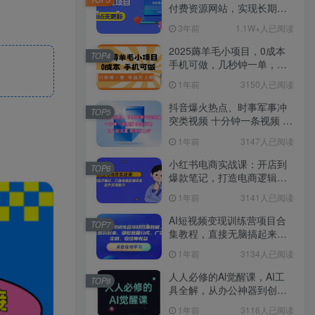
付费资源网站，实现长期稳
定被动收入~
3年前
1.1W+人已阅读
2025薅羊毛小项目，0成本
TOP4
手机可做，几秒钟一单，收
益无上限
1年前
3150人已阅读
抖音爆火热点、时事军事冲
TOP5
突类视频 十分钟一条视频 条
条原创 日入好几张 简单易上
1年前
3147人已阅读
手
小红书电商实战课：开店到
TOP6
爆款笔记，打造电商逻辑体
系，提升变现能力
1年前
3141人已阅读
AI短视频变现训练营项目合
TOP7
集教程，直接无脑搞起来，
赚取流量分成、广告、定
1年前
3134人已阅读
制、收徒等收益
人人必修的Al觉醒课，AI工
TOP8
具全解，从办公神器到创意
设计
1年前
3116人已阅读