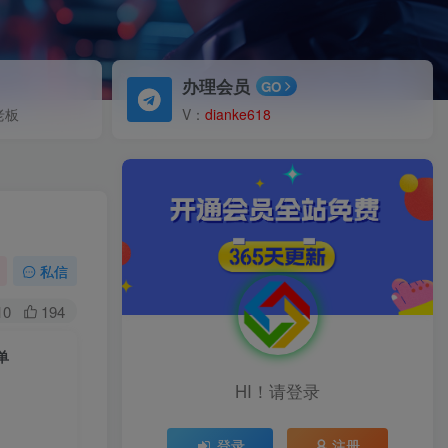
办理会员
GO
老板
V：
dianke618
私信
10
194
单
HI！请登录
登录
注册