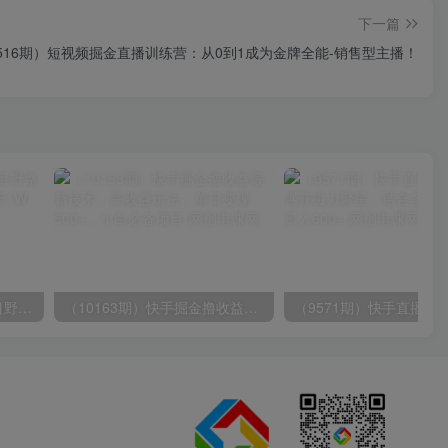
下一篇
516期）短视频掘金直播训练营：从0到1成为金牌全能-销售型主播！
（10150期）2024高考项目野路子玩法，无限裂变，最高一天1W＋！
（10163期）快手掘金撸收益最新技术，高收益玩法，单日变现500+，小白必备项目