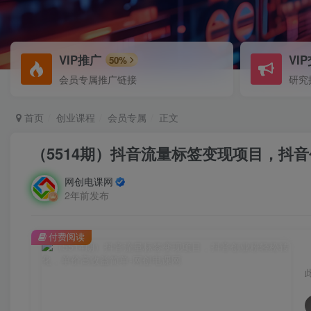
VIP推广
VI
50%
会员专属推广链接
研究
首页
创业课程
会员专属
正文
（5514期）抖音流量标签变现项目，抖
网创电课网
2年前发布
付费阅读