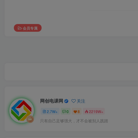
会员专属
网创电课网
关注
2.7W+
0
8
2219W+
只有自己足够强大，才不会被别人践踏