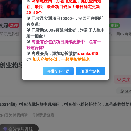
🎯
网创电课网，打破信息差，提供全网最
新、最快、最全项目资源！每日稳定更新
20~50个
🔰 已收录实测项目10000+，涵盖互联网所
有赛道!
P交流
招募站长
群聊
推荐
🔰 已帮助5000+普通创业者，淘到了人生中
探讨更多创业项目路子。
搭建同款网站，自己当
第一桶金！
🔰
海量有价值的项目持续更新中，总有一
款适合你!
🔰 办理会员，添加站长微信:
dianke618
👉
加入必智轻创，一起用智慧搞米！
音创业粉轻松转化，单价高收益简单
开通VIP会员
加盟当站长
关注
20
（5514期）抖音流量标签变现项目，抖音创业粉轻松转化，单价高收益简
此内容为付费阅读，请付费后查看
会员专属资源