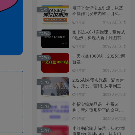
电商平台评论区引流，从基
TOP9
础操作到发布内容，引流技
巧，轻松实现长期精准引流
1年前
3102人已阅读
图书达人0-1实操课，带你从
TOP10
0起步，实现从新手到图书达
人的蜕变
1年前
3096人已阅读
一天收益1000块，2025全网
TOP11
首发
1年前
3095人已阅读
2025AI外贸实战课：涵盖建
TOP12
站、开发、营销, 从零到三全
面掌握外贸技能
1年前
3093人已阅读
外贸实操精品课，外贸谈
TOP13
判，新外贸形势下的全网营
销
1年前
3092人已阅读
小红书陪跑训练营，从6大维
TOP14
度带你0基础小白，从入门到