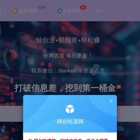
NEW
99
目
创业课程
实操项目
轻创业+轻投资+轻松赚
全网首发 每日更新！
联系微信：dianke618 开通会员
打破信息差，挖到第一桶金
网创电课网
引流
抖音
小红书
直播
剪辑
电商