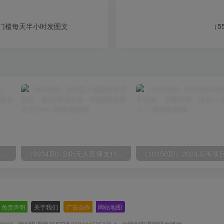
+0门槛每天半小时发图文
（5
无脑全自动挂机，单窗口18+，可挂100+窗口，手机电脑均可操作
（9934期）24h无人直播支付宝项目，最新带货玩法，纯躺赚实测日入500+
免责声明
-
关于我们
-
广告合作
-
网站地图