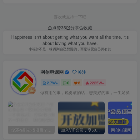
喜欢就支持一下吧
点赞
35
分享
收藏
Happiness isn't about getting what you want all the time, it's
about loving what you have.
幸福并不是一味得到自己想要的，而是珍爱自己拥有的
网创电课网
关注
2.7W+
0
8
2225W+
做有用的事，说勇敢的话，想美好的事，一生足矣
你还在到处找项目？还在当韭菜？我却靠卖项目一个月赚5万，曾经我也和你一样懵懂。
加入VIP会员，享50%的推广提成，免费学习多种网上创业课程，菜鸟秒变大神！