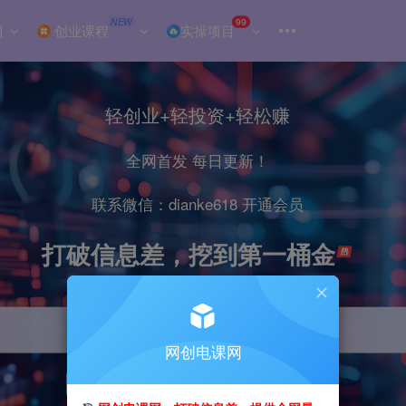
NEW
99
目
创业课程
实操项目
轻创业+轻投资+轻松赚
全网首发 每日更新！
联系微信：dianke618 开通会员
打破信息差，挖到第一桶金
网创电课网
引流
抖音
小红书
直播
剪辑
电商