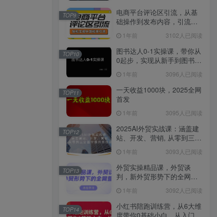
电商平台评论区引流，从基
TOP9
础操作到发布内容，引流技
巧，轻松实现长期精准引流
1年前
3102人已阅读
图书达人0-1实操课，带你从
TOP10
0起步，实现从新手到图书达
人的蜕变
1年前
3096人已阅读
一天收益1000块，2025全网
TOP11
首发
1年前
3095人已阅读
2025AI外贸实战课：涵盖建
TOP12
站、开发、营销, 从零到三全
面掌握外贸技能
1年前
3093人已阅读
外贸实操精品课，外贸谈
TOP13
判，新外贸形势下的全网营
销
1年前
3092人已阅读
小红书陪跑训练营，从6大维
TOP14
度带你0基础小白，从入门到