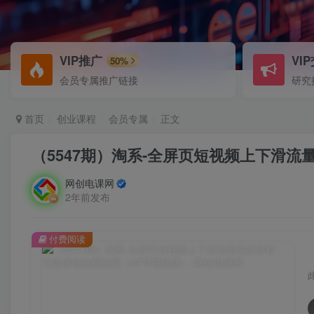
VIP推广
VI
50%
会员专属推广链接
研究
首页
创业课程
会员专属
正文
（5547期）淘系-全屏页短视频上下滑
网创电课网
2年前发布
付费阅读