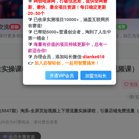
🎯
网创电课网，打破信息差，提供全网最
新、最快、最全项目资源！每日稳定更新
20~50个
🔰 已收录实测项目10000+，涵盖互联网所
有赛道!
P交流
招募站长
群聊
推荐
🔰 已帮助5000+普通创业者，淘到了人生中
探讨更多创业项目路子。
搭建同款网站，自己当
第一桶金！
🔰
海量有价值的项目持续更新中，总有一
款适合你!
🔰 办理会员，添加站长微信:
dianke618
👉
加入必智轻创，一起用智慧搞米！
流量实操课程，引爆店铺免费流量（87节视频课）
开通VIP会员
加盟当站长
关注
1
此内容为付费阅读，请付费后查看
会员专属资源