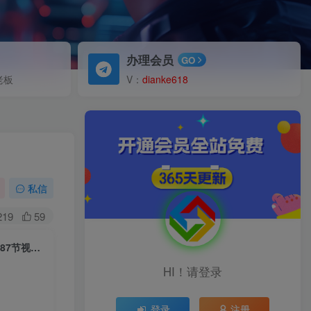
办理会员
GO
老板
V：
dianke618
私信
219
59
（5547期）淘系-全屏页短视频上下滑流量实操课程，引爆店铺免费流量（87节视频课）
HI！请登录
登录
注册