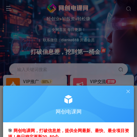
轻创业+轻投资+轻松赚
全网首发 每日更新！
联系微信：dianke618 开通会员
打破信息差，挖到第一桶金
输入关键词搜索
VIP推广
VIP交流
50%
群聊
会员专属推广链接
研究探讨更多创业项目路子。
招募站长
办理会员
推荐
GO
网创电课网
搭建同款网站，自己当老板
V：
dianke618
首页
创业课程
会员专属
正文
🎯
网创电课网，打破信息差，提供全网最新、最快、最全项目资
源！每日稳定更新20~50个