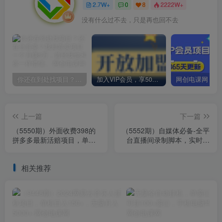
2.7W+
0
8
2222W+
没有什么过不去，只是再也回不去
你还在到处找项目？还在当韭菜？我却靠卖项目一个月赚5万，曾经我也和你一样懵懂。
加入VIP会员，享50%的推广提成，免费学习多种网上创业课程，菜鸟秒变大神！
上一篇
下一篇
（5550期）外面收费398的
（5552期）自媒体必备-全平
拼多多最新活赔项目，单号
台直播间录制脚本，实时录
单次净利润100-300+【仅揭
制高清视频自动下载【脚本
秘】
+教程】
相关推荐