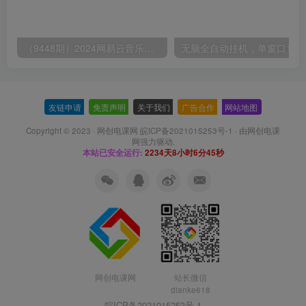
（9448期）2024网易云音乐人挂机项目，单机日入150+，无脑月入5000+
无脑全自动挂机，单窗口
友链申请
-
免责声明
-
关于我们
-
广告合作
-
网站地图
Copyright © 2023 ·
网创电课网 皖ICP备2021015253号-1
· 由
网创电课
网
强力驱动.
本站已安全运行:
2234天8小时6分46秒
网创电课网
站长微信
dianke618
皖ICP备2021015253号-1