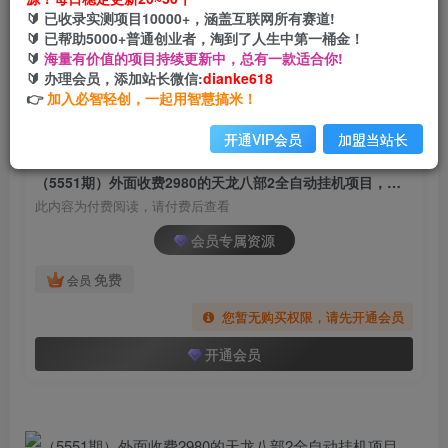
（5551期）外面收费2980的天龙八部2全自动挂机
🔰 已收录实测项目10000+，涵盖互联网所有赛道!
项目，单窗口10R项目【教学视频+脚本】
🔰 已帮助5000+普通创业者，淘到了人生中第一桶金！
🔰
海量有价值的项目持续更新中，总有一款适合你!
网创电课网
🔰 办理会员，添加站长微信:
dianke618
关注
私信
2年前发布
👉
加入必智轻创，一起用智慧搞米！
1298
101
开通VIP会员
加盟当站长
付费阅读
（5551期）外面收费2980的天龙八部2全自动挂机项目，单窗口10R项目【教学视频+脚本】
此内容为付费阅读，请付费后查看
会员专属资源
免费
会员
您暂无购买权限，请先开通会员
开通会员