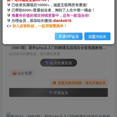
（5561期）易学|php从入门到精通实战项目全套
🔰 已收录实测项目10000+，涵盖互联网所有赛道!
视频教程网站开发零基础课程
🔰 已帮助5000+普通创业者，淘到了人生中第一桶金！
🔰
海量有价值的项目持续更新中，总有一款适合你!
网创电课网
🔰 办理会员，添加站长微信:
dianke618
关注
私信
2年前发布
👉
加入必智轻创，一起用智慧搞米！
931
78
开通VIP会员
加盟当站长
付费阅读
（5561期）易学|php从入门到精通实战项目全套视频教程网站开发零基础课程
此内容为付费阅读，请付费后查看
会员专属资源
免费
会员
您暂无购买权限，请先开通会员
开通会员