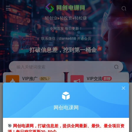
轻创业+轻投资+轻松赚
全网首发 每日更新！
联系微信：dianke618 开通会员
打破信息差，挖到第一桶金
输入关键词搜索
VIP推广
VIP交流
50%
群聊
会员专属推广链接
研究探讨更多创业项目路子。
招募站长
办理会员
推荐
GO
网创电课网
搭建同款网站，自己当老板
V：
dianke618
首页
创业课程
会员专属
正文
🎯
网创电课网，打破信息差，提供全网最新、最快、最全项目资
源！每日稳定更新20~50个