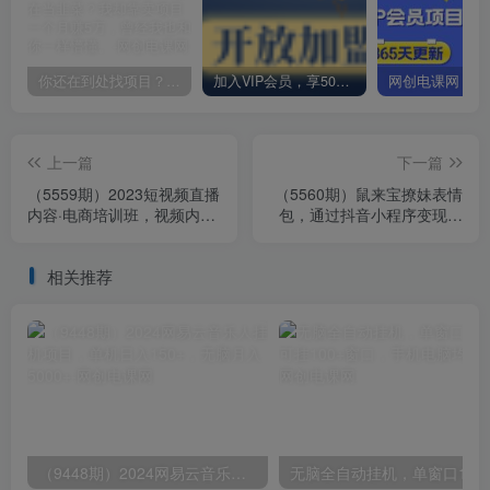
你还在到处找项目？还在当韭菜？我却靠卖项目一个月赚5万，曾经我也和你一样懵懂。
加入VIP会员，享50%的推广提成，免费学习多种网上创业课程，菜鸟秒变大神！
上一篇
下一篇
（5559期）2023短视频直播
（5560期）鼠来宝撩妹表情
内容·电商培训班，视频内容
包，通过抖音小程序变现，
+直播内容+兴趣内容+产品
日入300+（包含72个动画视
内容
频素材）
相关推荐
（9448期）2024网易云音乐人挂机项目，单机日入150+，无脑月入5000+
无脑全自动挂机，单窗口