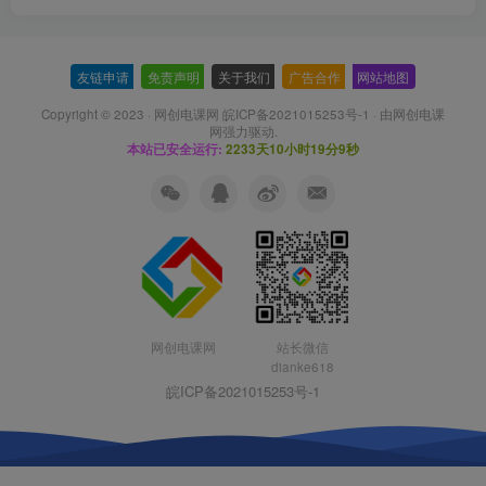
友链申请
-
免责声明
-
关于我们
-
广告合作
-
网站地图
Copyright © 2023 ·
网创电课网 皖ICP备2021015253号-1
· 由
网创电课
网
强力驱动.
本站已安全运行:
2233天10小时19分9秒
网创电课网
站长微信
dianke618
皖ICP备2021015253号-1