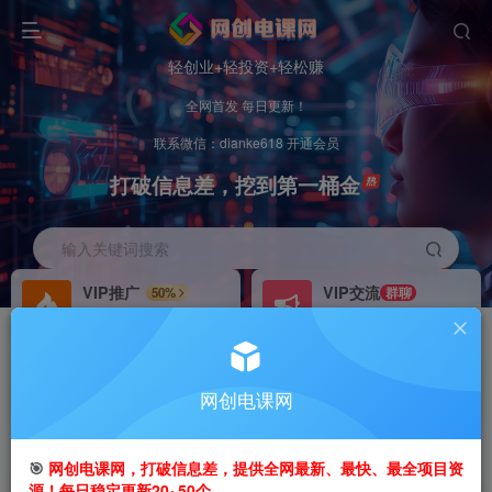
轻创业+轻投资+轻松赚
全网首发 每日更新！
联系微信：dianke618 开通会员
打破信息差，挖到第一桶金
输入关键词搜索
VIP推广
VIP交流
50%
群聊
会员专属推广链接
研究探讨更多创业项目路子。
招募站长
办理会员
推荐
GO
网创电课网
搭建同款网站，自己当老板
V：
dianke618
首页
创业课程
会员专属
正文
🎯
网创电课网，打破信息差，提供全网最新、最快、最全项目资
源！每日稳定更新20~50个