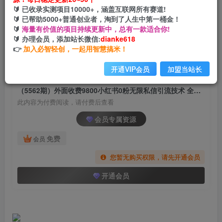
（5562期）外面收费9800小红书0粉无限私信引流
🔰 已收录实测项目10000+，涵盖互联网所有赛道!
技术 全自动引流解放双手【视频+脚本】
🔰 已帮助5000+普通创业者，淘到了人生中第一桶金！
🔰
海量有价值的项目持续更新中，总有一款适合你!
网创电课网
🔰 办理会员，添加站长微信:
dianke618
关注
私信
2年前发布
👉
加入必智轻创，一起用智慧搞米！
1718
194
开通VIP会员
加盟当站长
付费阅读
（5562期）外面收费9800小红书0粉无限私信引流技术 全自动引流解放双手【视频+脚本】
此内容为付费阅读，请付费后查看
会员专属资源
免费
会员
您暂无购买权限，请先开通会员
开通会员