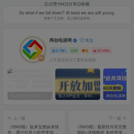
点赞
194
分享
收藏
So what if we fall down? At least we are still young.
摔倒了又怎样，至少我们还年轻
网创电课网
关注
2.7W+
0
8
2218W+
人不是仅仅为了爱而生存的
你还在到处找项目？还在当韭菜？我却靠卖项目一个月赚5万，曾经我也和你一样懵懂。
加入VIP会员，享50%的推广提成，免费学习多种网上创业课程，菜鸟秒变大神！
上一篇
下一篇
（5560期）鼠来宝撩妹表情
（5563期）最新软件库完整
包，通过抖音小程序变现，
源码+详细教程 多种变现模