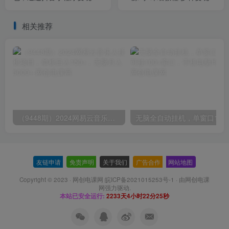
日入300+（包含72个动画视
式【价值188元-非市面泛
频素材）
滥】
相关推荐
（9448期）2024网易云音乐人挂机项目，单机日入150+，无脑月入5000+
无脑全自动挂机，单窗口
友链申请
-
免责声明
-
关于我们
-
广告合作
-
网站地图
Copyright © 2023 ·
网创电课网 皖ICP备2021015253号-1
· 由
网创电课
网
强力驱动.
本站已安全运行:
2233天4小时22分26秒