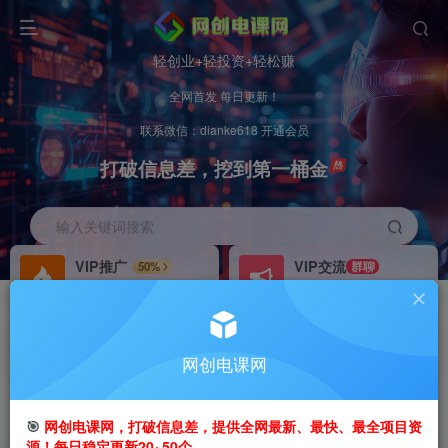
轻创业+轻投资+轻松赚
全网首发 每日更新！
联系微信：dianke618 开通会员
打破信息差，挖到第一桶金
输入关键词搜索
VIP推广
VIP交流
50%
群聊
会员专属推广链接
研究探讨更多创业项目路子。
招募站长
办理会员
推荐
GO
网创电课网
搭建同款网站，自己当老板
V：
dianke618
首页
创业课程
会员专属
正文
🎯
网创电课网，打破信息差，提供全网最新、最快、最全项目资
源！每日稳定更新20~50个