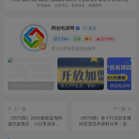
时光如水，总是无言。若你安好，便是晴天
网创电课网
关注
2.7W+
0
8
2218W+
真正的梦就是现实的彼岸
你还在到处找项目？还在当韭菜？我却靠卖项目一个月赚5万，曾经我也和你一样懵懂。
加入VIP会员，享50%的推广提成，免费学习多种网上创业课程，菜鸟秒变大神！
上一篇
下一篇
（5573期）2023最新蓝海快
（5576期）各个行业的直播
递代发项目，小白零成本照
间卖货话术资料分享：卖货
抄也能日入300+（附开户渠
主播必看技能！
道）