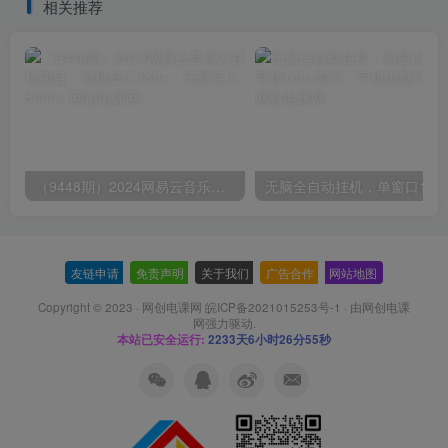
相关推荐
（9448期）2024网易云音乐人挂机项目，单机日入150+，无脑月入5000+
无脑全自动挂机，单窗口
友链申请
-
免责声明
-
关于我们
-
广告合作
-
网站地图
Copyright © 2023 ·
网创电课网 皖ICP备2021015253号-1
· 由
网创电课
网
强力驱动.
本站已安全运行:
2233天6小时26分56秒