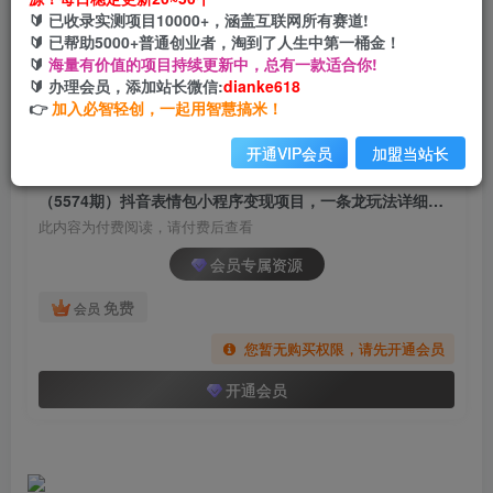
（5574期）抖音表情包小程序变现项目，一条龙
🔰 已收录实测项目10000+，涵盖互联网所有赛道!
玩法详细大解析，视频版学习！
🔰 已帮助5000+普通创业者，淘到了人生中第一桶金！
🔰
海量有价值的项目持续更新中，总有一款适合你!
网创电课网
🔰 办理会员，添加站长微信:
dianke618
关注
私信
2年前发布
👉
加入必智轻创，一起用智慧搞米！
1066
199
开通VIP会员
加盟当站长
付费阅读
（5574期）抖音表情包小程序变现项目，一条龙玩法详细大解析，视频版学习！
此内容为付费阅读，请付费后查看
会员专属资源
免费
会员
您暂无购买权限，请先开通会员
开通会员