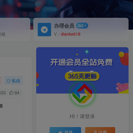
办理会员
GO
老板
V：
dianke618
私信
533
84
模
HI！请登录
登录
注册