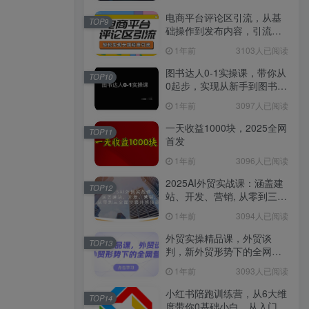
电商平台评论区引流，从基
TOP9
础操作到发布内容，引流技
巧，轻松实现长期精准引流
1年前
3103人已阅读
图书达人0-1实操课，带你从
TOP10
0起步，实现从新手到图书达
人的蜕变
1年前
3097人已阅读
一天收益1000块，2025全网
TOP11
首发
1年前
3096人已阅读
2025AI外贸实战课：涵盖建
TOP12
站、开发、营销, 从零到三全
面掌握外贸技能
1年前
3094人已阅读
外贸实操精品课，外贸谈
TOP13
判，新外贸形势下的全网营
销
1年前
3093人已阅读
小红书陪跑训练营，从6大维
TOP14
度带你0基础小白，从入门到