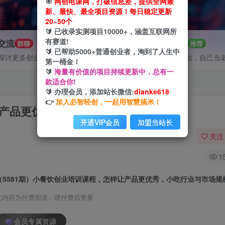
🎯
网创电课网，打破信息差，提供全网最
新、最快、最全项目资源！每日稳定更新
20~50个
🔰 已收录实测项目10000+，涵盖互联网所
有赛道!
P交流
招募站长
群聊
推荐
🔰 已帮助5000+普通创业者，淘到了人生中
探讨更多创业项目路子。
搭建同款网站，自己当
第一桶金！
🔰
海量有价值的项目持续更新中，总有一
款适合你!
🔰 办理会员，添加站长微信:
dianke618
👉
加入必智轻创，一起用智慧搞米！
让产品更优秀，小吃行业与市场规模
开通VIP会员
加盟当站长
关注
1
（5581期）小餐饮创业培训课程，怎样让产品更优秀，小吃行业与市场规
此内容为付费阅读，请付费后查看
会员专属资源