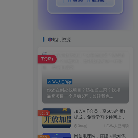
热门资源
TOP1
2.3W+人已阅读
你还在到处找项目？还在当韭菜？我却
靠卖项目一个月赚5万，曾经我也...
加入VIP会员，享50%的推广
TOP2
提成，免费学习多种网上创
业课程，菜鸟秒变大神！
3年前
1.2W+人已阅读
网创电课网，搭建同款知识
TOP3