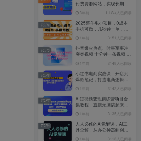
付费资源网站，实现长期稳
定被动收入~
3年前
1.1W+人已阅读
2025薅羊毛小项目，0成本
TOP4
手机可做，几秒钟一单，收
益无上限
1年前
3151人已阅读
抖音爆火热点、时事军事冲
TOP5
突类视频 十分钟一条视频 条
条原创 日入好几张 简单易上
1年前
3149人已阅读
手
小红书电商实战课：开店到
TOP6
爆款笔记，打造电商逻辑体
系，提升变现能力
1年前
3142人已阅读
AI短视频变现训练营项目合
TOP7
集教程，直接无脑搞起来，
赚取流量分成、广告、定
1年前
3135人已阅读
制、收徒等收益
人人必修的Al觉醒课，AI工
TOP8
具全解，从办公神器到创意
设计
1年前
3118人已阅读