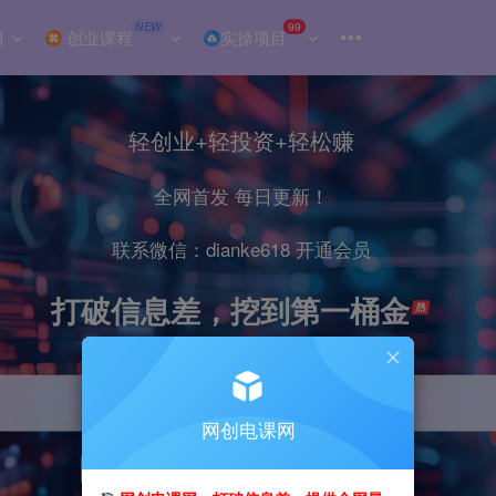
NEW
99
目
创业课程
实操项目
轻创业+轻投资+轻松赚
全网首发 每日更新！
联系微信：dianke618 开通会员
打破信息差，挖到第一桶金
网创电课网
引流
抖音
小红书
直播
剪辑
电商