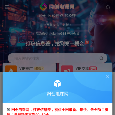
轻创业+轻投资+轻松赚
全网首发 每日更新！
联系微信：dianke618 开通会员
打破信息差，挖到第一桶金
输入关键词搜索
VIP推广
VIP交流
50%
群聊
会员专属推广链接
研究探讨更多创业项目路子。
招募站长
办理会员
推荐
GO
网创电课网
搭建同款网站，自己当老板
V：
dianke618
首页
创业课程
会员专属
正文
🎯
网创电课网，打破信息差，提供全网最新、最快、最全项目资
源！每日稳定更新20~50个