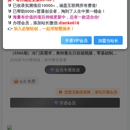
（5586期）冷门高需求，奥特曼生日祝福视频，
🔰 已收录实测项目10000+，涵盖互联网所有赛道!
零基础制作全套教程，日入700+【附素材】
🔰 已帮助5000+普通创业者，淘到了人生中第一桶金！
🔰
海量有价值的项目持续更新中，总有一款适合你!
网创电课网
🔰 办理会员，添加站长微信:
dianke618
关注
私信
2年前发布
👉
加入必智轻创，一起用智慧搞米！
1363
179
开通VIP会员
加盟当站长
付费阅读
（5586期）冷门高需求，奥特曼生日祝福视频，零基础制作全套教程，日入700+【附素材】
此内容为付费阅读，请付费后查看
会员专属资源
免费
会员
您暂无购买权限，请先开通会员
开通会员