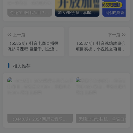
你还在到处找项目？还在当韭菜？我却靠卖项目一个月赚5万，曾经我也和你一样懵懂。
加入VIP会员，享50%的推广提成，免费学习多种网上创业课程，菜鸟秒变大神！
上一篇
下一篇
（5585期）抖音电商直播投
（5587期）抖音冰糖故事会
流起号课程 巨量千川全流程
项目实操，小说推文项目实
投放+小店随心推全流程+起
操全流程，简单粗暴！
号方式
相关推荐
（9448期）2024网易云音乐人挂机项目，单机日入150+，无脑月入5000+
无脑全自动挂机，单窗口