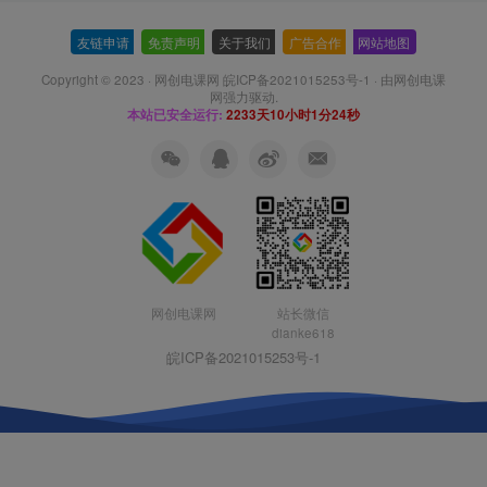
友链申请
-
免责声明
-
关于我们
-
广告合作
-
网站地图
Copyright © 2023 ·
网创电课网 皖ICP备2021015253号-1
· 由
网创电课
网
强力驱动.
本站已安全运行:
2233天10小时1分25秒
网创电课网
站长微信
dianke618
皖ICP备2021015253号-1