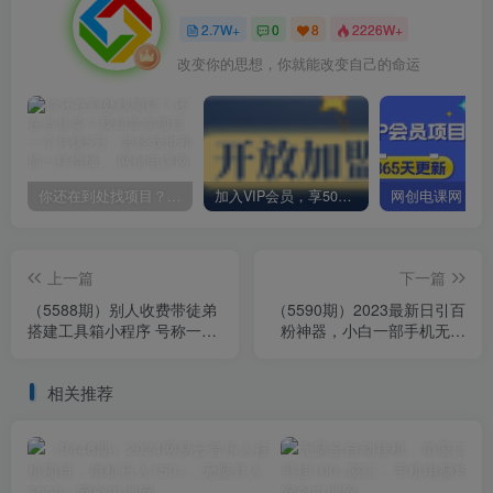
2.7W+
0
8
2226W+
改变你的思想，你就能改变自己的命运
你还在到处找项目？还在当韭菜？我却靠卖项目一个月赚5万，曾经我也和你一样懵懂。
加入VIP会员，享50%的推广提成，免费学习多种网上创业课程，菜鸟秒变大神！
上一篇
下一篇
（5588期）别人收费带徒弟
（5590期）2023最新日引百
搭建工具箱小程序 号称一天
粉神器，小白一部手机无脑
500+ 附带详细视频教程
照抄也能日入过百
相关推荐