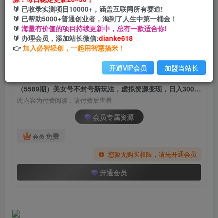
（5589期）美女号不封号新玩法，虚拟资源变
🔰 已收录实测项目10000+，涵盖互联网所有赛道!
现，日入300-500+
🔰 已帮助5000+普通创业者，淘到了人生中第一桶金！
🔰
海量有价值的项目持续更新中，总有一款适合你!
网创电课网
🔰 办理会员，添加站长微信:
dianke618
关注
私信
2年前发布
👉
加入必智轻创，一起用智慧搞米！
1868
47
开通VIP会员
加盟当站长
付费阅读
（5589期）美女号不封号新玩法，虚拟资源变现，日入300-500+
此内容为付费阅读，请付费后查看
会员专属资源
免费
会员
您暂无购买权限，请先开通会员
开通会员