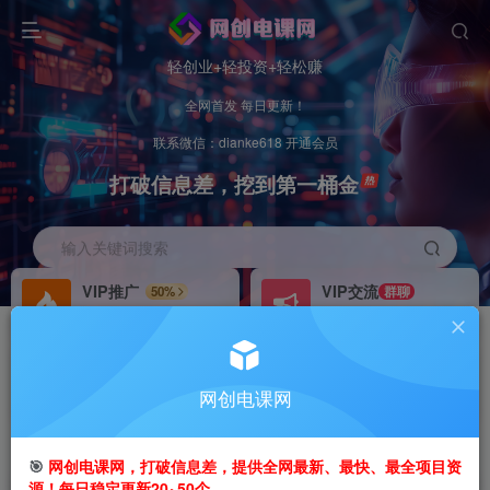
轻创业+轻投资+轻松赚
全网首发 每日更新！
联系微信：dianke618 开通会员
打破信息差，挖到第一桶金
输入关键词搜索
VIP推广
VIP交流
50%
群聊
会员专属推广链接
研究探讨更多创业项目路子。
招募站长
办理会员
推荐
GO
网创电课网
搭建同款网站，自己当老板
V：
dianke618
首页
创业课程
会员专属
正文
🎯
网创电课网，打破信息差，提供全网最新、最快、最全项目资
源！每日稳定更新20~50个