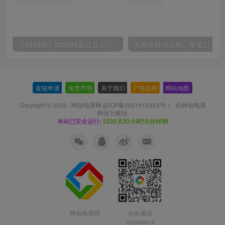
（9448期）2024网易云音乐人挂机项目，单机日入150+，无脑月入5000+
无脑全自动挂机，单窗口
友链申请
-
免责声明
-
关于我们
-
广告合作
-
网站地图
Copyright © 2023 ·
网创电课网 皖ICP备2021015253号-1
· 由
网创电课
网
强力驱动.
本站已安全运行:
2235天22小时18分57秒
网创电课网
站长微信
dianke618