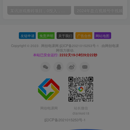
某讯游戏搬砖项目，0投入，可以挂机，轻松上手,月入3000+上不封顶
友链申请
-
免责声明
-
关于我们
-
广告合作
-
网站地图
Copyright © 2023 ·
网创电课网 皖ICP备2021015253号-1
· 由
网创电课
网
强力驱动.
本站已安全运行:
2232天19小时29分22秒
网创电课网
站长微信
dianke618
皖ICP备2021015253号-1