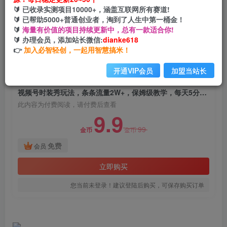
视频号时装秀玩法，条条流量2W+，保姆级教学，
🔰 已收录实测项目10000+，涵盖互联网所有赛道!
每天5分钟收入300+
🔰 已帮助5000+普通创业者，淘到了人生中第一桶金！
🔰
海量有价值的项目持续更新中，总有一款适合你!
网创电课网
🔰 办理会员，添加站长微信:
dianke618
关注
私信
2年前发布
👉
加入必智轻创，一起用智慧搞米！
540
46
开通VIP会员
加盟当站长
付费阅读
视频号时装秀玩法，条条流量2W+，保姆级教学，每天5分钟收入300+
此内容为付费阅读，请付费后查看
9.9
99
金币
金币
免费
会员
立即购买
您当前未登录！建议登陆后购买，可保存购买订单