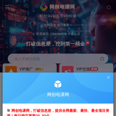
轻创业+轻投资+轻松赚
全网首发 每日更新！
联系微信：dianke618 开通会员
打破信息差，挖到第一桶金
输入关键词搜索
VIP推广
VIP交流
50%
群聊
会员专属推广链接
研究探讨更多创业项目路子。
招募站长
办理会员
推荐
GO
网创电课网
搭建同款网站，自己当老板
V：
dianke618
首页
创业课程
VIP免费
正文
🎯
网创电课网，打破信息差，提供全网最新、最快、最全项目资
源！每日稳定更新20~50个