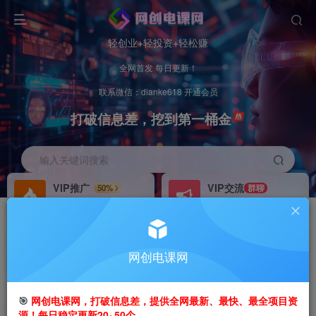
轻创业+轻投资+轻松赚
全网首发 每日更新！
联系微信：dianke618 开通会员
打破信息差，挖到第一桶金
输入关键词搜索
VIP推广
VIP交流
50%
群聊
会员专属推广链接
研究探讨更多创业项目路子。
招募站长
办理会员
推荐
GO
网创电课网
搭建同款网站，自己当老板
V：
dianke618
首页
创业课程
VIP免费
正文
🎯
网创电课网，打破信息差，提供全网最新、最快、最全项目资
源！每日稳定更新20~50个