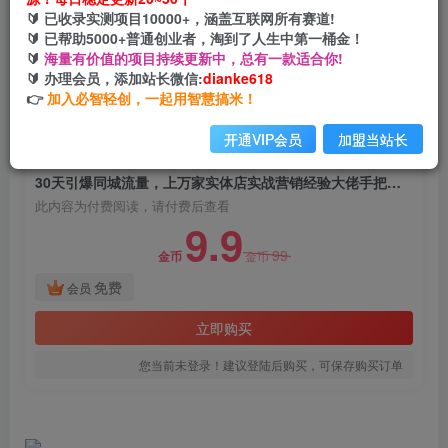
30天引爆同城流量，上万家实体店实战营销经验大
🔰 已收录实测项目10000+，涵盖互联网所有赛道!
佬手把手教你抖音同城实体店引流
🔰 已帮助5000+普通创业者，淘到了人生中第一桶金！
🔰
海量有价值的项目持续更新中，总有一款适合你!
网创电课网
🔰 办理会员，添加站长微信:
dianke618
关注
私信
2年前发布
👉
加入必智轻创，一起用智慧搞米！
2056
121
开通VIP会员
加盟当站长
付费阅读
30天引爆同城流量，上万家实体店实战营销经验大佬手把手教你抖音同城实体店引流
此内容为付费阅读，请付费后查看
9.9
99
金币
金币
免费
会员
立即购买
您当前未登录！建议登陆后购买，可保存购买订单