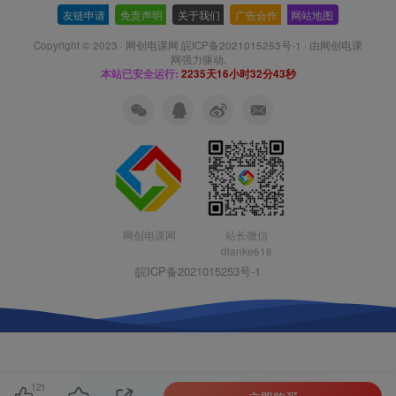
友链申请
-
免责声明
-
关于我们
-
广告合作
-
网站地图
Copyright © 2023 ·
网创电课网 皖ICP备2021015253号-1
· 由
网创电课
网
强力驱动.
本站已安全运行:
2235天16小时32分44秒
网创电课网
站长微信
dianke618
皖ICP备2021015253号-1
121