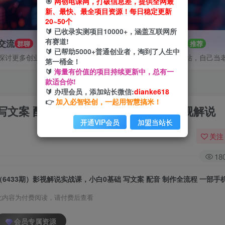
🎯
网创电课网，打破信息差，提供全网最
新、最快、最全项目资源！每日稳定更新
20~50个
🔰 已收录实测项目10000+，涵盖互联网所
有赛道!
P交流
招募站长
群聊
推荐
🔰 已帮助5000+普通创业者，淘到了人生中
探讨更多创业项目路子。
搭建同款网站，自己当
第一桶金！
🔰
海量有价值的项目持续更新中，总有一
款适合你!
🔰 办理会员，添加站长微信:
dianke618
👉
加入必智轻创，一起用智慧搞米！
 写文案 配音 制作全流程 一部手机做影视解说
开通VIP会员
加盟当站长
关注
18
此内容为付费阅读，请付费后查看
会员专属资源