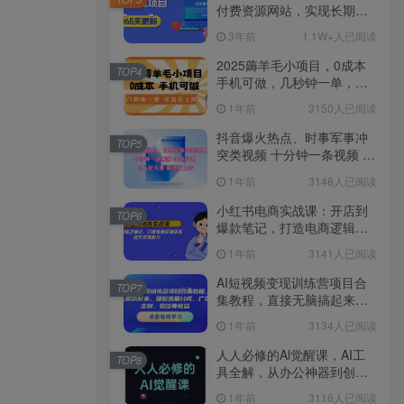
付费资源网站，实现长期稳
定被动收入~
3年前
1.1W+人已阅读
2025薅羊毛小项目，0成本
TOP4
手机可做，几秒钟一单，收
益无上限
1年前
3150人已阅读
抖音爆火热点、时事军事冲
TOP5
突类视频 十分钟一条视频 条
条原创 日入好几张 简单易上
1年前
3148人已阅读
手
小红书电商实战课：开店到
TOP6
爆款笔记，打造电商逻辑体
系，提升变现能力
1年前
3141人已阅读
AI短视频变现训练营项目合
TOP7
集教程，直接无脑搞起来，
赚取流量分成、广告、定
1年前
3134人已阅读
制、收徒等收益
人人必修的Al觉醒课，AI工
TOP8
具全解，从办公神器到创意
设计
1年前
3116人已阅读