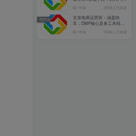
精通
1年前
3088人已阅读
京东电商运营班：涵盖快
TOP15
车，DMP核心及各工具组
合，助力打造爆款商品
1年前
3086人已阅读