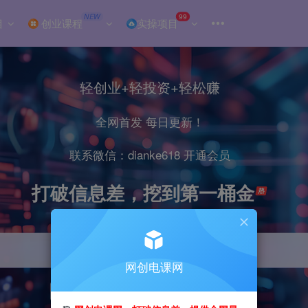
NEW
99
目
创业课程
实操项目
轻创业+轻投资+轻松赚
全网首发 每日更新！
联系微信：dianke618 开通会员
打破信息差，挖到第一桶金
网创电课网
引流
抖音
小红书
直播
剪辑
电商