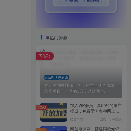
热门资源
TOP1
2.3W+人已阅读
你还在到处找项目？还在当韭菜？我却
靠卖项目一个月赚5万，曾经我也...
加入VIP会员，享50%的推广
TOP2
提成，免费学习多种网上创
业课程，菜鸟秒变大神！
3年前
1.2W+人已阅读
网创电课网，搭建同款知识
TOP3