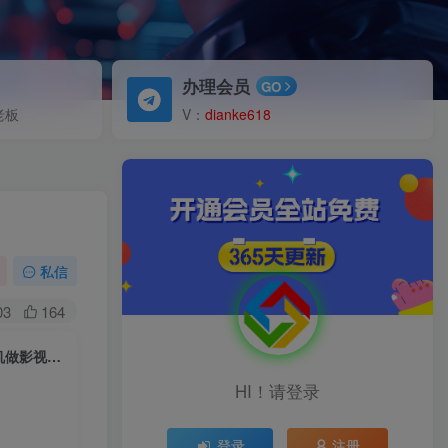
办理会员
GO
老板
V：
dianke618
私信
03
164
（6433期）影视解说实战课，小白0基础 写文案 配音 制作全流程 一部手机做影视解说
HI！请登录
登录
注册