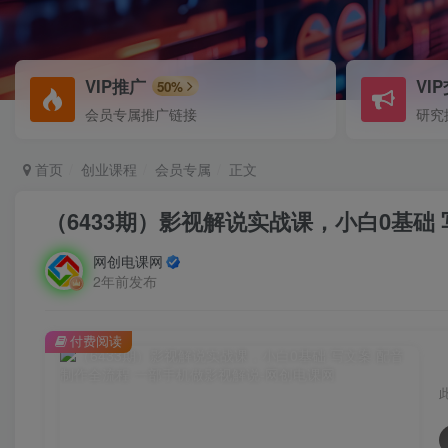
VIP推广
VI
50%
会员专属推广链接
研究
首页
创业课程
会员专属
正文
（6433期）影视解说实战课，小白0基础
网创电课网
2年前发布
付费阅读