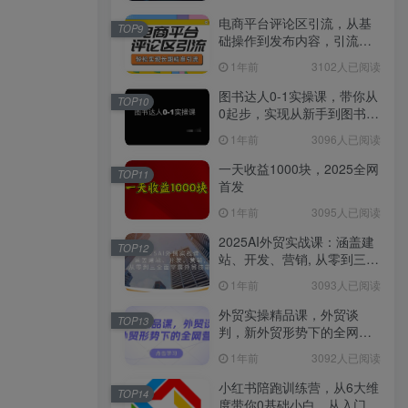
电商平台评论区引流，从基
TOP9
础操作到发布内容，引流技
巧，轻松实现长期精准引流
1年前
3102人已阅读
图书达人0-1实操课，带你从
TOP10
0起步，实现从新手到图书达
人的蜕变
1年前
3096人已阅读
一天收益1000块，2025全网
TOP11
首发
1年前
3095人已阅读
2025AI外贸实战课：涵盖建
TOP12
站、开发、营销, 从零到三全
面掌握外贸技能
1年前
3093人已阅读
外贸实操精品课，外贸谈
TOP13
判，新外贸形势下的全网营
销
1年前
3092人已阅读
小红书陪跑训练营，从6大维
TOP14
度带你0基础小白，从入门到