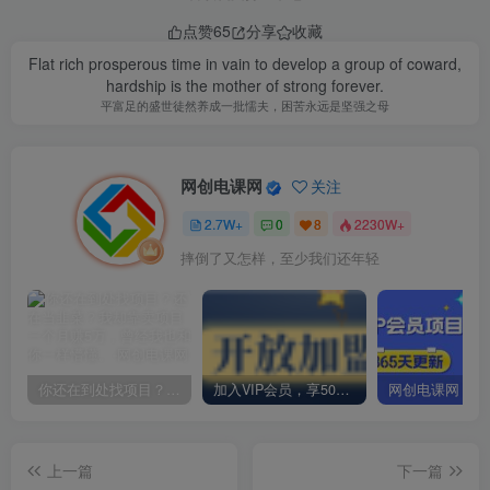
点赞
65
分享
收藏
Flat rich prosperous time in vain to develop a group of coward,
hardship is the mother of strong forever.
平富足的盛世徒然养成一批懦夫，困苦永远是坚强之母
网创电课网
关注
2.7W+
0
8
2230W+
摔倒了又怎样，至少我们还年轻
你还在到处找项目？还在当韭菜？我却靠卖项目一个月赚5万，曾经我也和你一样懵懂。
加入VIP会员，享50%的推广提成，免费学习多种网上创业课程，菜鸟秒变大神！
上一篇
下一篇