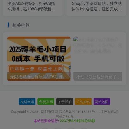
浅谈AI写作指令，打破AI指
Shopify零基础建站，独立站
令束缚，破10W+阅读!新手
从0-1快速搭建，轻松完成独
福利
立站搭建
相关推荐
无限接码撸红包单号0.75项目无偿分享给你【揭秘】
小红
友链申请
-
免责声明
-
关于我们
-
广告合作
-
网站地图
Copyright © 2023 ·
网创电课网 皖ICP备2021015253号-1
· 由
网创电课
网
强力驱动.
本站已安全运行:
2237天8小时29分58秒