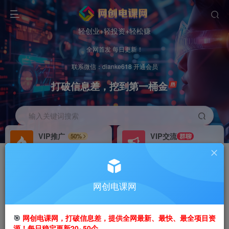
轻创业+轻投资+轻松赚
全网首发 每日更新！
联系微信：dianke618 开通会员
打破信息差，挖到第一桶金
输入关键词搜索
VIP推广
VIP交流
50%
群聊
会员专属推广链接
研究探讨更多创业项目路子。
招募站长
办理会员
推荐
GO
网创电课网
搭建同款网站，自己当老板
V：
dianke618
首页
创业课程
会员免费
正文
🎯
网创电课网，打破信息差，提供全网最新、最快、最全项目资
源！每日稳定更新20~50个