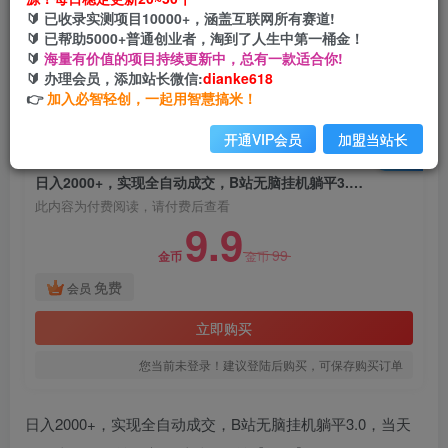
日入2000+，实现全自动成交，B站无脑挂机躺平
🔰 已收录实测项目10000+，涵盖互联网所有赛道!
3.0，当天操作当天见收益，实现睡后有收益
🔰 已帮助5000+普通创业者，淘到了人生中第一桶金！
🔰
海量有价值的项目持续更新中，总有一款适合你!
网创电课网
🔰 办理会员，添加站长微信:
dianke618
关注
私信
2年前发布
👉
加入必智轻创，一起用智慧搞米！
2109
65
开通VIP会员
加盟当站长
付费阅读
已售 1
日入2000+，实现全自动成交，B站无脑挂机躺平3.0，当天操作当天见收益，实现睡后有收益
此内容为付费阅读，请付费后查看
9.9
99
金币
金币
免费
会员
立即购买
您当前未登录！建议登陆后购买，可保存购买订单
日入2000+，实现全自动成交，B站无脑挂机躺平3.0，当天