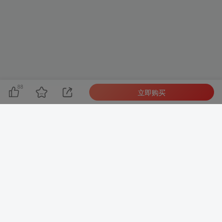
88
立即购买
友链申请
-
免责声明
-
关于我们
-
广告合作
-
网站地图
Copyright © 2023 ·
网创电课网 皖ICP备2021015253号-1
· 由
网创电课
网
强力驱动.
本站已安全运行:
2235天22小时19分57秒