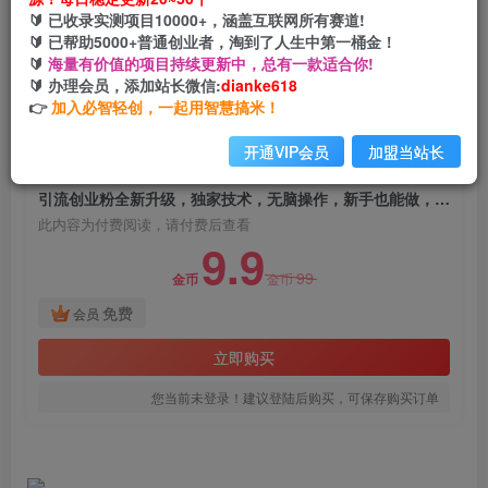
引流创业粉全新升级，独家技术，无脑操作，新手
🔰 已收录实测项目10000+，涵盖互联网所有赛道!
也能做，日引100+精准创业粉
🔰 已帮助5000+普通创业者，淘到了人生中第一桶金！
🔰
海量有价值的项目持续更新中，总有一款适合你!
网创电课网
🔰 办理会员，添加站长微信:
dianke618
关注
私信
2年前发布
👉
加入必智轻创，一起用智慧搞米！
1244
88
开通VIP会员
加盟当站长
付费阅读
引流创业粉全新升级，独家技术，无脑操作，新手也能做，日引100+精准创业粉
此内容为付费阅读，请付费后查看
9.9
99
金币
金币
免费
会员
立即购买
您当前未登录！建议登陆后购买，可保存购买订单