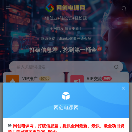
轻创业+轻投资+轻松赚
全网首发 每日更新！
联系微信：dianke618 开通会员
打破信息差，挖到第一桶金
输入关键词搜索
VIP推广
VIP交流
50%
群聊
会员专属推广链接
研究探讨更多创业项目路子。
招募站长
办理会员
推荐
GO
网创电课网
搭建同款网站，自己当老板
V：
dianke618
首页
创业课程
VIP免费
正文
🎯
网创电课网，打破信息差，提供全网最新、最快、最全项目资
源！每日稳定更新20~50个