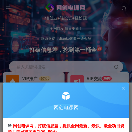
轻创业+轻投资+轻松赚
全网首发 每日更新！
联系微信：dianke618 开通会员
打破信息差，挖到第一桶金
输入关键词搜索
VIP推广
VIP交流
50%
群聊
会员专属推广链接
研究探讨更多创业项目路子。
招募站长
办理会员
推荐
GO
网创电课网
搭建同款网站，自己当老板
V：
dianke618
首页
创业课程
VIP免费
正文
🎯
网创电课网，打破信息差，提供全网最新、最快、最全项目资
源！每日稳定更新20~50个