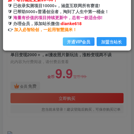
单日变现2000＋，ai漫改照片新玩法，涨粉变现两
🔰 已收录实测项目10000+，涵盖互联网所有赛道!
不误
🔰 已帮助5000+普通创业者，淘到了人生中第一桶金！
🔰
海量有价值的项目持续更新中，总有一款适合你!
网创电课网
🔰 办理会员，添加站长微信:
dianke618
关注
私信
2年前发布
👉
加入必智轻创，一起用智慧搞米！
1220
79
开通VIP会员
加盟当站长
付费阅读
单日变现2000＋，ai漫改照片新玩法，涨粉变现两不误
此内容为付费阅读，请付费后查看
9.9
99
金币
金币
免费
会员
立即购买
您当前未登录！建议登陆后购买，可保存购买订单