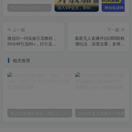
你还在到处找项目？还在当韭菜？我却靠卖项目一个月赚5万，曾经我也和你一样懵懂。
加入VIP会员，享50%的推广提成，免费学习多种网上创业课程，菜鸟秒变大神！
上一篇
下一篇
微信问一问实操引流教程，
最新无人直播伴侣OBS防检
20分钟引流80+，日引流
测玩法，深度去重，多维传
1000+
输，无非实时
相关推荐
某讯游戏搬砖项目，0投入，可以挂机，轻松上手,月入3000+上不封顶