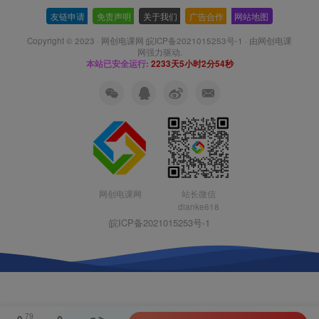
友链申请
-
免责声明
-
关于我们
-
广告合作
-
网站地图
Copyright © 2023 ·
网创电课网 皖ICP备2021015253号-1
· 由
网创电课
网
强力驱动.
本站已安全运行:
2233天5小时2分55秒
网创电课网
站长微信
dianke618
皖ICP备2021015253号-1
79