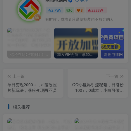
网创电课网
关注
2.7W+
0
8
2223W+
有时候，成功者只是坚持梦想不放弃的人
你还在到处找项目？还在当韭菜？我却靠卖项目一个月赚5万，曾经我也和你一样懵懂。
加入VIP会员，享50%的推广提成，免费学习多种网上创业课程，菜鸟秒变大神！
上一篇
下一篇
单日变现2000＋，ai漫改照
QQ小世界引流秘籍，日引粉
片新玩法，涨粉变现两不误
100+，0成本，小白可做，
掘金新玩法，日入500+
相关推荐