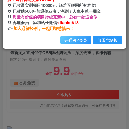
最新无人直播伴侣OBS防检测玩法，深度去重，
🔰 已收录实测项目10000+，涵盖互联网所有赛道!
多维传输，无非实时
🔰 已帮助5000+普通创业者，淘到了人生中第一桶金！
🔰
海量有价值的项目持续更新中，总有一款适合你!
网创电课网
🔰 办理会员，添加站长微信:
dianke618
关注
私信
2年前发布
👉
加入必智轻创，一起用智慧搞米！
1509
68
开通VIP会员
加盟当站长
付费阅读
最新无人直播伴侣OBS防检测玩法，深度去重，多维传输，无非实时
此内容为付费阅读，请付费后查看
9.9
99
金币
金币
免费
会员
立即购买
您当前未登录！建议登陆后购买，可保存购买订单