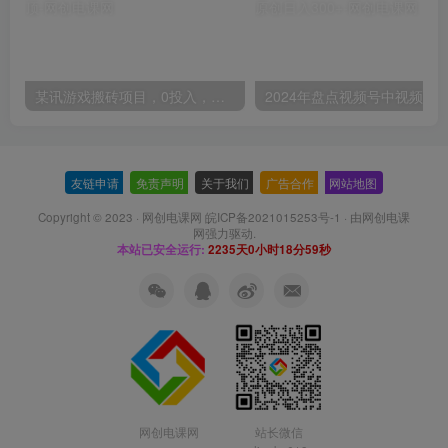
某讯游戏搬砖项目，0投入，可以挂机，轻松上手,月入3000+上不封顶
友链申请
-
免责声明
-
关于我们
-
广告合作
-
网站地图
Copyright © 2023 ·
网创电课网 皖ICP备2021015253号-1
· 由
网创电课
网
强力驱动.
本站已安全运行:
2235天0小时19分0秒
网创电课网
站长微信