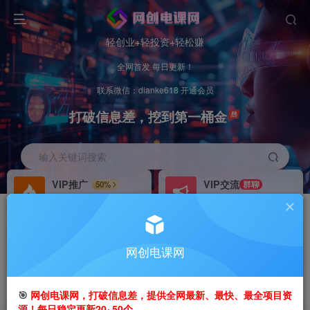
轻创业+轻投资+轻松赚
全网首发 每日更新！
联系微信：dianke618 开通会员
打破信息差，挖到第一桶金
输入关键词搜索
VIP推广
VIP交流
50%
群聊
会员专属推广链接
研究探讨更多创业项目路子。
招募站长
办理会员
推荐
GO
网创电课网
搭建同款网站，自己当老板
V：
dianke618
首页
创业课程
VIP免费
正文
🎯
网创电课网，打破信息差，提供全网最新、最快、最全项目资
源！每日稳定更新20~50个