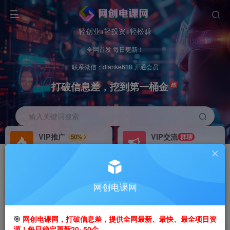
轻创业+轻投资+轻松赚
全网首发 每日更新！
联系微信：dianke618 开通会员
打破信息差，挖到第一桶金
输入关键词搜索
VIP推广
VIP交流
50%
群聊
会员专属推广链接
研究探讨更多创业项目路子。
招募站长
办理会员
推荐
GO
网创电课网
搭建同款网站，自己当老板
V：
dianke618
首页
创业课程
会员免费
正文
🎯
网创电课网，打破信息差，提供全网最新、最快、最全项目资
源！每日稳定更新20~50个