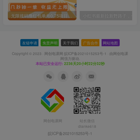
无限接码撸红包单号0.75项目无偿分享给你【揭秘】
小红
友链申请
-
免责声明
-
关于我们
-
广告合作
-
网站地图
Copyright © 2023 ·
网创电课网 皖ICP备2021015253号-1
· 由
网创电课
网
强力驱动.
本站已安全运行:
2236天20小时22分33秒
网创电课网
站长微信
dianke618
皖ICP备2021015253号-1