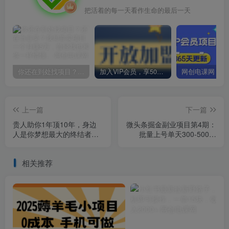
把活着的每一天看作生命的最后一天
你还在到处找项目？还在当韭菜？我却靠卖项目一个月赚5万，曾经我也和你一样懵懂。
加入VIP会员，享50%的推广提成，免费学习多种网上创业课程，菜鸟秒变大神！
上一篇
下一篇
贵人助你1年顶10年，身边
微头条掘金副业项目第4期：
人是你梦想最大的终结者
批量上号单天300-500收
（价值1777元）
益，适合小白、上班族
相关推荐