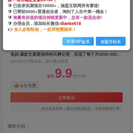
兔妈·爆款文案硬核特种兵孵化营，实现了每个月
🔰 已收录实测项目10000+，涵盖互联网所有赛道!
2000-30000+的副业增收
🔰 已帮助5000+普通创业者，淘到了人生中第一桶金！
🔰
海量有价值的项目持续更新中，总有一款适合你!
网创电课网
🔰 办理会员，添加站长微信:
dianke618
关注
私信
2年前发布
👉
加入必智轻创，一起用智慧搞米！
1119
104
开通VIP会员
加盟当站长
付费阅读
兔妈·爆款文案硬核特种兵孵化营，实现了每个月2000-30000+的副业增收
此内容为付费阅读，请付费后查看
9.9
99
金币
金币
免费
会员
立即购买
您当前未登录！建议登陆后购买，可保存购买订单
课程介绍：