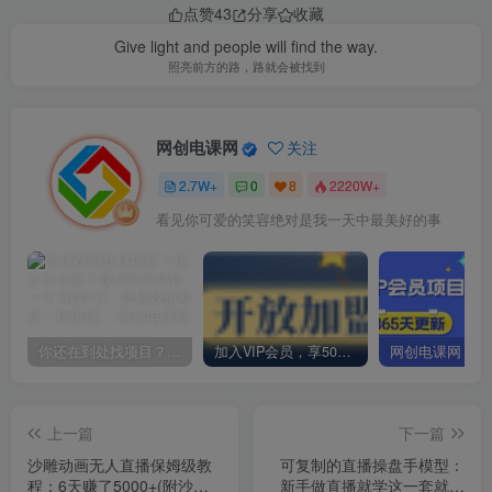
点赞
43
分享
收藏
Give light and people will find the way.
照亮前方的路，路就会被找到
网创电课网
关注
2.7W+
0
8
2220W+
看见你可爱的笑容绝对是我一天中最美好的事
你还在到处找项目？还在当韭菜？我却靠卖项目一个月赚5万，曾经我也和你一样懵懂。
加入VIP会员，享50%的推广提成，免费学习多种网上创业课程，菜鸟秒变大神！
上一篇
下一篇
沙雕动画无人直播保姆级教
可复制的直播操盘手模型：
程：6天赚了5000+(附沙雕
新手做直播就学这一套就够