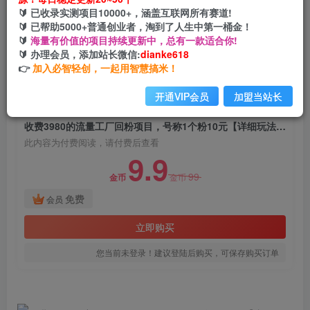
收费3980的流量工厂回粉项目，号称1个粉10元
🔰 已收录实测项目10000+，涵盖互联网所有赛道!
【详细玩法教程解析】
🔰 已帮助5000+普通创业者，淘到了人生中第一桶金！
🔰
海量有价值的项目持续更新中，总有一款适合你!
网创电课网
🔰 办理会员，添加站长微信:
dianke618
关注
私信
2年前发布
👉
加入必智轻创，一起用智慧搞米！
650
43
开通VIP会员
加盟当站长
付费阅读
收费3980的流量工厂回粉项目，号称1个粉10元【详细玩法教程解析】
此内容为付费阅读，请付费后查看
9.9
99
金币
金币
免费
会员
立即购买
您当前未登录！建议登陆后购买，可保存购买订单