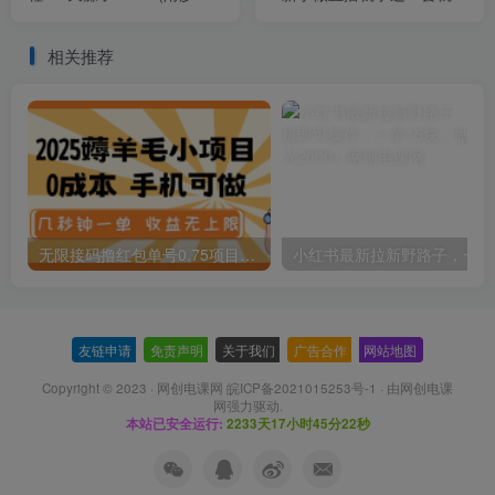
素材+倒计时+礼物素材)
了（12节课）
相关推荐
无限接码撸红包单号0.75项目无偿分享给你【揭秘】
小红
友链申请
-
免责声明
-
关于我们
-
广告合作
-
网站地图
Copyright © 2023 ·
网创电课网 皖ICP备2021015253号-1
· 由
网创电课
网
强力驱动.
本站已安全运行:
2233天17小时45分22秒