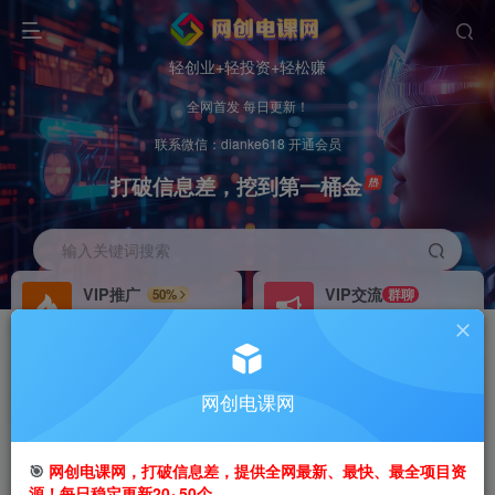
轻创业+轻投资+轻松赚
全网首发 每日更新！
联系微信：dianke618 开通会员
打破信息差，挖到第一桶金
输入关键词搜索
VIP推广
VIP交流
50%
群聊
会员专属推广链接
研究探讨更多创业项目路子。
招募站长
办理会员
推荐
GO
网创电课网
搭建同款网站，自己当老板
V：
dianke618
首页
创业课程
会员免费
正文
🎯
网创电课网，打破信息差，提供全网最新、最快、最全项目资
源！每日稳定更新20~50个