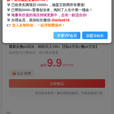
最新反撸pz玩法，轻松日入100+【找pz方法+撸
🔰 已收录实测项目10000+，涵盖互联网所有赛道!
pz方法】
🔰 已帮助5000+普通创业者，淘到了人生中第一桶金！
🔰
海量有价值的项目持续更新中，总有一款适合你!
网创电课网
🔰 办理会员，添加站长微信:
dianke618
关注
私信
2年前发布
👉
加入必智轻创，一起用智慧搞米！
970
150
开通VIP会员
加盟当站长
付费阅读
最新反撸pz玩法，轻松日入100+【找pz方法+撸pz方法】
此内容为付费阅读，请付费后查看
9.9
99
金币
金币
免费
会员
立即购买
您当前未登录！建议登陆后购买，可保存购买订单