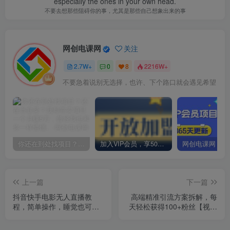
especially the ones in your own head.
不要去想那些阻碍你的事，尤其是那些自己想象出来的事
网创电课网
关注
2.7W+
0
8
2216W+
不要急着说别无选择，也许、下个路口就会遇见希望
你还在到处找项目？还在当韭菜？我却靠卖项目一个月赚5万，曾经我也和你一样懵懂。
加入VIP会员，享50%的推广提成，免费学习多种网上创业课程，菜鸟秒变大神！
上一篇
下一篇
抖音快手电影无人直播教
高端精准引流方案拆解，每
程，简单操作，睡觉也可以
天轻松获得100+粉丝【视频
赚（教程+软件+素材）
课程】