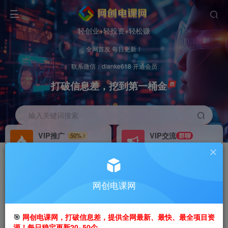
轻创业+轻投资+轻松赚
全网首发 每日更新！
联系微信：dianke618 开通会员
打破信息差，挖到第一桶金
输入关键词搜索
VIP推广
VIP交流
50%
群聊
会员专属推广链接
研究探讨更多创业项目路子。
招募站长
办理会员
推荐
GO
网创电课网
搭建同款网站，自己当老板
V：
dianke618
首页
创业课程
会员免费
正文
🎯
网创电课网，打破信息差，提供全网最新、最快、最全项目资
源！每日稳定更新20~50个