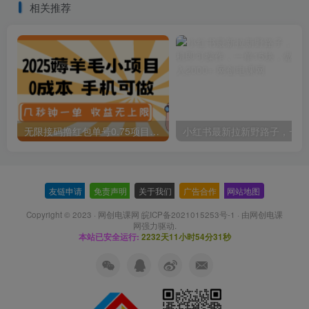
相关推荐
无限接码撸红包单号0.75项目无偿分享给你【揭秘】
小红
友链申请
-
免责声明
-
关于我们
-
广告合作
-
网站地图
Copyright © 2023 ·
网创电课网 皖ICP备2021015253号-1
· 由
网创电课
网
强力驱动.
本站已安全运行:
2232天11小时54分31秒