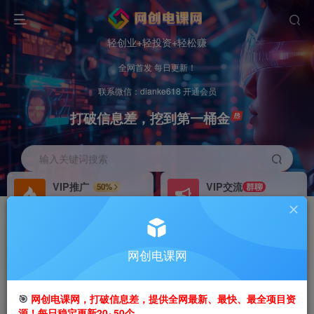
轻创业+轻投资+轻松赚
全网首发 每日更新！
联系微信：dianke618 开通会员
打破信息差，挖到第一桶金
输入关键词搜索
VIP推广
VIP交流
50%
群聊
会员专属推广链接
研究探讨更多创业项目路子。
招募站长
办理会员
推荐
GO
网创电课网
搭建同款网站，自己当老板
V：
dianke618
首页
创业课程
会员免费
正文
🎯
网创电课网，打破信息差，提供全网最新、最快、最全项目资
源！每日稳定更新20~50个