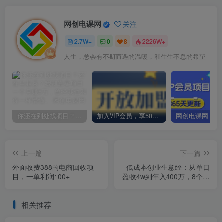
网创电课网
关注
2.7W+
0
8
2226W+
人生，总会有不期而遇的温暖，和生生不息的希望
你还在到处找项目？还在当韭菜？我却靠卖项目一个月赚5万，曾经我也和你一样懵懂。
加入VIP会员，享50%的推广提成，免费学习多种网上创业课程，菜鸟秒变大神！
上一篇
下一篇
外面收费388的电商回收项
低成本创业生意经：从单日
目，一单利润100+
盈收4w到年入400万，8个点
深度剖析成功案例
相关推荐