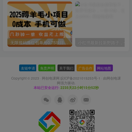
无限接码撸红包单号0.75项目无偿分享给你【揭秘】
小红
友链申请
-
免责声明
-
关于我们
-
广告合作
-
网站地图
Copyright © 2023 ·
网创电课网 皖ICP备2021015253号-1
· 由
网创电课
网
强力驱动.
本站已安全运行:
2235天22小时15分53秒