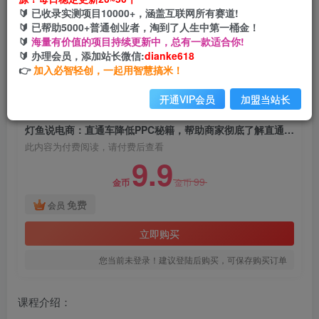
灯鱼说电商：直通车降低PPC秘籍，帮助商家彻底
🔰 已收录实测项目10000+，涵盖互联网所有赛道!
了解直通车隐藏的规律
🔰 已帮助5000+普通创业者，淘到了人生中第一桶金！
🔰
海量有价值的项目持续更新中，总有一款适合你!
网创电课网
🔰 办理会员，添加站长微信:
dianke618
关注
私信
2年前发布
👉
加入必智轻创，一起用智慧搞米！
958
173
开通VIP会员
加盟当站长
付费阅读
灯鱼说电商：直通车降低PPC秘籍，帮助商家彻底了解直通车隐藏的规律
此内容为付费阅读，请付费后查看
9.9
99
金币
金币
免费
会员
立即购买
您当前未登录！建议登陆后购买，可保存购买订单
课程介绍：