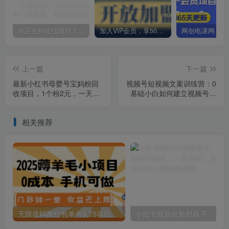
你还在到处找项目？还在当韭菜？我却靠卖项目一个月赚5万，曾经我也和你一样懵懂。
加入VIP会员，享50%的推广提成，免费学习多种网上创业课程，菜鸟秒变大神！
上一篇
下一篇
最新小红书母婴号宝妈粉回
视频号短视频文案训练营：0
收项目，1个粉2元，一天轻
基础小白如何建立视频号，
松500+案例分享【粉丝包回
上热门，能卖货！
收】
相关推荐
无限接码撸红包单号0.75项目无偿分享给你【揭秘】
小红