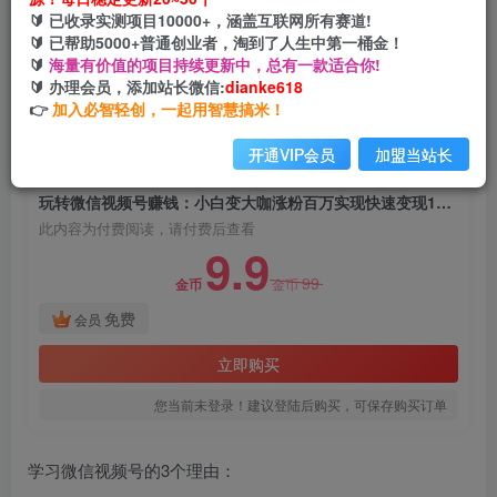
玩转微信视频号赚钱：小白变大咖涨粉百万实现快
🔰 已收录实测项目10000+，涵盖互联网所有赛道!
速变现1000万的现金流
🔰 已帮助5000+普通创业者，淘到了人生中第一桶金！
🔰
海量有价值的项目持续更新中，总有一款适合你!
网创电课网
🔰 办理会员，添加站长微信:
dianke618
关注
私信
2年前发布
👉
加入必智轻创，一起用智慧搞米！
1400
153
开通VIP会员
加盟当站长
付费阅读
玩转微信视频号赚钱：小白变大咖涨粉百万实现快速变现1000万的现金流
此内容为付费阅读，请付费后查看
9.9
99
金币
金币
免费
会员
立即购买
您当前未登录！建议登陆后购买，可保存购买订单
学习微信视频号的3个理由：