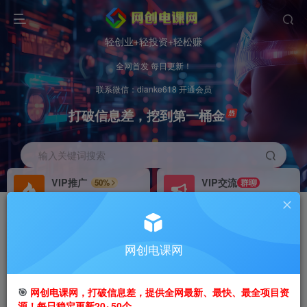
轻创业+轻投资+轻松赚
全网首发 每日更新！
联系微信：dianke618 开通会员
打破信息差，挖到第一桶金
输入关键词搜索
VIP推广
VIP交流
50%
群聊
会员专属推广链接
研究探讨更多创业项目路子。
招募站长
办理会员
推荐
GO
网创电课网
搭建同款网站，自己当老板
V：
dianke618
首页
创业课程
会员免费
正文
🎯
网创电课网，打破信息差，提供全网最新、最快、最全项目资
源！每日稳定更新20~50个