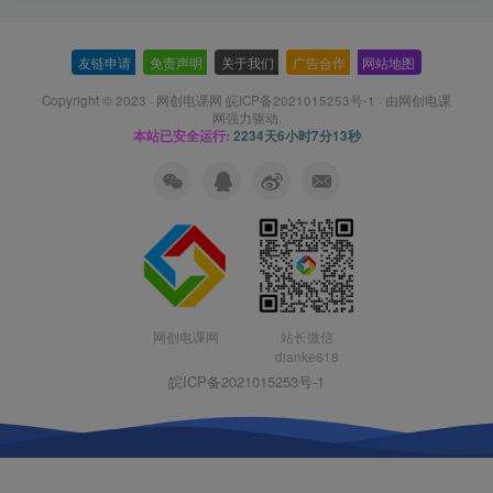
友链申请
-
免责声明
-
关于我们
-
广告合作
-
网站地图
Copyright © 2023 ·
网创电课网 皖ICP备2021015253号-1
· 由
网创电课
网
强力驱动.
本站已安全运行:
2234天6小时7分14秒
网创电课网
站长微信
dianke618
皖ICP备2021015253号-1