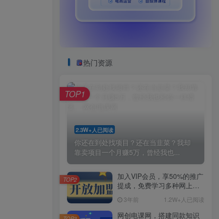
热门资源
TOP1
2.3W+人已阅读
你还在到处找项目？还在当韭菜？我却
靠卖项目一个月赚5万，曾经我也...
加入VIP会员，享50%的推广
TOP2
提成，免费学习多种网上创
业课程，菜鸟秒变大神！
3年前
1.2W+人已阅读
网创电课网，搭建同款知识
TOP3