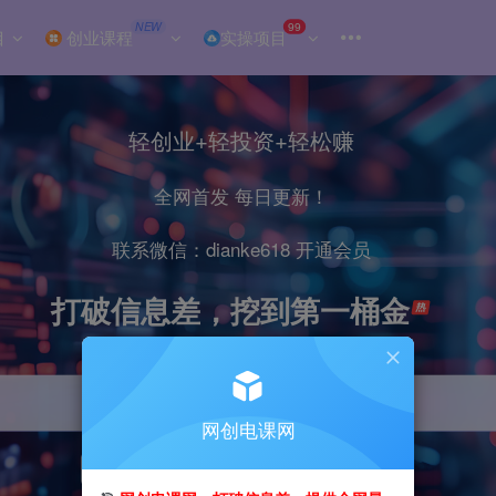
NEW
99
目
创业课程
实操项目
轻创业+轻投资+轻松赚
全网首发 每日更新！
联系微信：dianke618 开通会员
打破信息差，挖到第一桶金
网创电课网
引流
抖音
小红书
直播
剪辑
电商