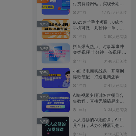
付费资源网站，实现长期稳
定被动收入~
3年前
1.1W+人已阅读
2025薅羊毛小项目，0成本
TOP4
手机可做，几秒钟一单，收
益无上限
1年前
3150人已阅读
抖音爆火热点、时事军事冲
TOP5
突类视频 十分钟一条视频 条
条原创 日入好几张 简单易上
1年前
3148人已阅读
手
小红书电商实战课：开店到
TOP6
爆款笔记，打造电商逻辑体
系，提升变现能力
1年前
3141人已阅读
AI短视频变现训练营项目合
TOP7
集教程，直接无脑搞起来，
赚取流量分成、广告、定
1年前
3134人已阅读
制、收徒等收益
人人必修的Al觉醒课，AI工
TOP8
具全解，从办公神器到创意
设计
1年前
3118人已阅读