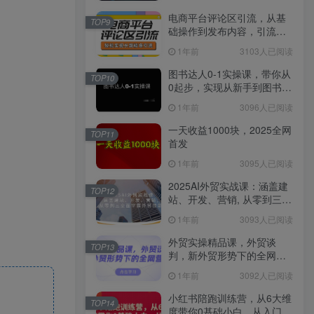
电商平台评论区引流，从基
TOP9
础操作到发布内容，引流技
巧，轻松实现长期精准引流
1年前
3103人已阅读
图书达人0-1实操课，带你从
TOP10
0起步，实现从新手到图书达
人的蜕变
1年前
3096人已阅读
一天收益1000块，2025全网
TOP11
首发
1年前
3095人已阅读
2025AI外贸实战课：涵盖建
TOP12
站、开发、营销, 从零到三全
面掌握外贸技能
1年前
3093人已阅读
外贸实操精品课，外贸谈
TOP13
判，新外贸形势下的全网营
销
1年前
3092人已阅读
小红书陪跑训练营，从6大维
TOP14
度带你0基础小白，从入门到