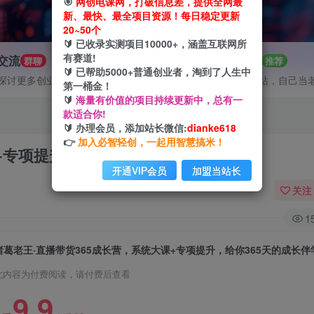
🎯
网创电课网，打破信息差，提供全网最
新、最快、最全项目资源！每日稳定更新
20~50个
🔰 已收录实测项目10000+，涵盖互联网所
有赛道!
P交流
招募站长
群聊
推荐
🔰 已帮助5000+普通创业者，淘到了人生中
探讨更多创业项目路子。
搭建同款网站，自己当
第一桶金！
🔰
海量有价值的项目持续更新中，总有一
款适合你!
🔰 办理会员，添加站长微信:
dianke618
👉
加入必智轻创，一起用智慧搞米！
+专项提升，给你365天的成长伴学
开通VIP会员
加盟当站长
关注
1
诸葛老王·直播带货365成长营，系统大课+专项提升，给你365天的成长伴
此内容为付费阅读，请付费后查看
9.9