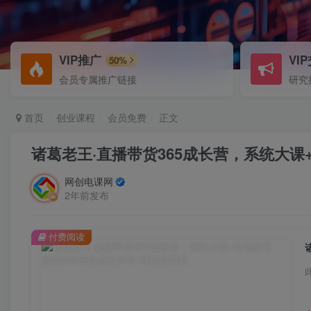
VIP推广
VI
50%
会员专属推广链接
研究
首页
创业课程
会员免费
正文
诸葛老王·直播带货365成长营，系统大课
网创电课网
2年前发布
付费阅读