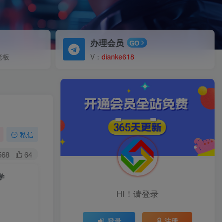
办理会员
GO
老板
V：
dianke618
私信
568
64
学
HI！请登录
登录
注册