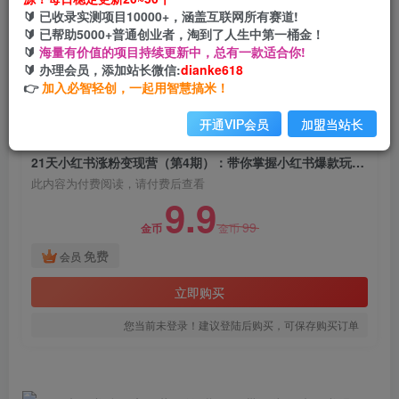
21天小红书涨粉变现营（第4期）：带你掌握小红
🔰 已收录实测项目10000+，涵盖互联网所有赛道!
书爆款玩法，月赚10W+秘密
🔰 已帮助5000+普通创业者，淘到了人生中第一桶金！
🔰
海量有价值的项目持续更新中，总有一款适合你!
网创电课网
🔰 办理会员，添加站长微信:
dianke618
关注
私信
2年前发布
👉
加入必智轻创，一起用智慧搞米！
1822
171
开通VIP会员
加盟当站长
付费阅读
21天小红书涨粉变现营（第4期）：带你掌握小红书爆款玩法，月赚10W+秘密
此内容为付费阅读，请付费后查看
9.9
99
金币
金币
免费
会员
立即购买
您当前未登录！建议登陆后购买，可保存购买订单