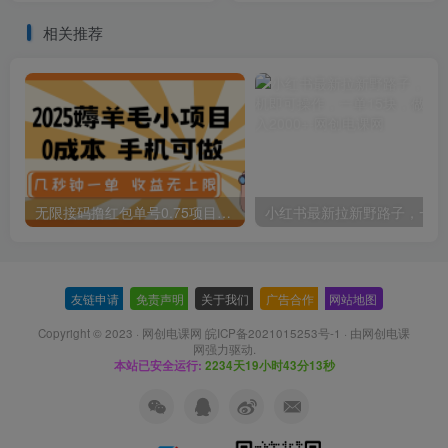
相关推荐
无限接码撸红包单号0.75项目无偿分享给你【揭秘】
小红
友链申请
-
免责声明
-
关于我们
-
广告合作
-
网站地图
Copyright © 2023 ·
网创电课网 皖ICP备2021015253号-1
· 由
网创电课
网
强力驱动.
本站已安全运行:
2234天19小时43分14秒