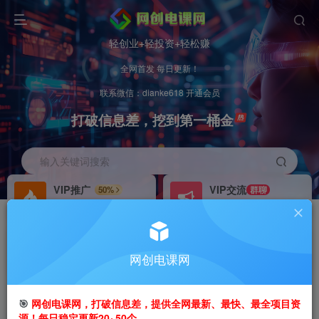
轻创业+轻投资+轻松赚
全网首发 每日更新！
联系微信：dianke618 开通会员
打破信息差，挖到第一桶金
输入关键词搜索
VIP推广
VIP交流
50%
群聊
会员专属推广链接
研究探讨更多创业项目路子。
招募站长
办理会员
推荐
GO
网创电课网
搭建同款网站，自己当老板
V：
dianke618
首页
创业课程
会员免费
正文
🎯
网创电课网，打破信息差，提供全网最新、最快、最全项目资
源！每日稳定更新20~50个