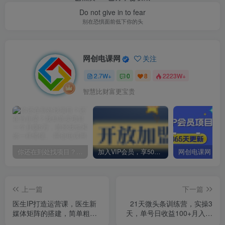
Do not give in to fear
别在恐惧面前低下你的头
网创电课网
关注
2.7W+
0
8
2223W+
智慧比财富更宝贵
你还在到处找项目？还在当韭菜？我却靠卖项目一个月赚5万，曾经我也和你一样懵懂。
加入VIP会员，享50%的推广提成，免费学习多种网上创业课程，菜鸟秒变大神！
上一篇
下一篇
医生IP打造运营课，医生新
21天微头条训练营，实操3
媒体矩阵的搭建，简单粗
天，单号日收益100+月入过
暴，直接上手
万简单玩法