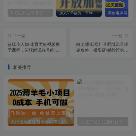
你还在到处找项目？还在当韭菜？我却靠卖项目一个月赚5万，曾经我也和你一样懵懂。
加入VIP会员，享50%的推广提成，免费学习多种网上创业课程，菜鸟秒变大神！
上一篇
下一篇
篮球小人物·体育类短视频教
白老师·影楼抖音同城流量掘
学课程，篮球解说账号的IP
金攻略，摄影店/婚纱馆实体
打造方法和内容创作课
店霸屏抖音同城实操秘籍
相关推荐
无限接码撸红包单号0.75项目无偿分享给你【揭秘】
小红