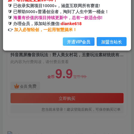
抖音黑屏撸音浪玩法：野人美女村花，丑妻玩法素
🔰 已收录实测项目10000+，涵盖互联网所有赛道!
材统统有【教程+素材】
🔰 已帮助5000+普通创业者，淘到了人生中第一桶金！
🔰
海量有价值的项目持续更新中，总有一款适合你!
网创电课网
🔰 办理会员，添加站长微信:
dianke618
关注
私信
2年前发布
👉
加入必智轻创，一起用智慧搞米！
1149
195
开通VIP会员
加盟当站长
付费阅读
抖音黑屏撸音浪玩法：野人美女村花，丑妻玩法素材统统有【教程+素材】
此内容为付费阅读，请付费后查看
9.9
99
金币
金币
免费
会员
立即购买
您当前未登录！建议登陆后购买，可保存购买订单