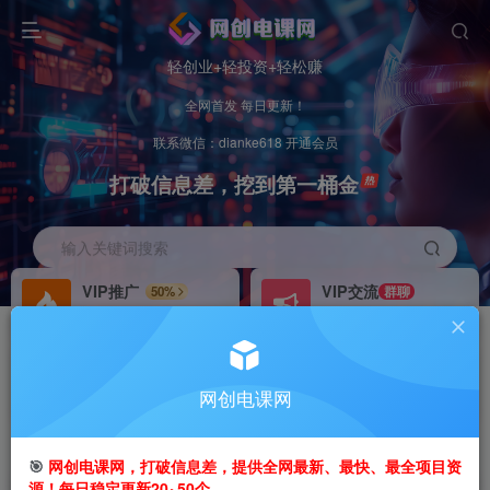
轻创业+轻投资+轻松赚
全网首发 每日更新！
联系微信：dianke618 开通会员
打破信息差，挖到第一桶金
输入关键词搜索
VIP推广
VIP交流
50%
群聊
会员专属推广链接
研究探讨更多创业项目路子。
招募站长
办理会员
推荐
GO
网创电课网
搭建同款网站，自己当老板
V：
dianke618
首页
创业课程
会员免费
正文
🎯
网创电课网，打破信息差，提供全网最新、最快、最全项目资
源！每日稳定更新20~50个