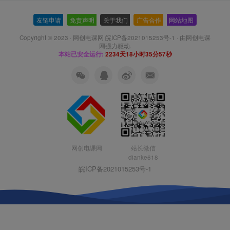
友链申请
-
免责声明
-
关于我们
-
广告合作
-
网站地图
Copyright © 2023 ·
网创电课网 皖ICP备2021015253号-1
· 由
网创电课
网
强力驱动.
本站已安全运行:
2234天18小时35分57秒
网创电课网
站长微信
dianke618
皖ICP备2021015253号-1