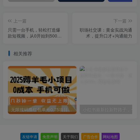
上一篇
下一篇
只需一台手机，轻松打造爆
职场社交课：黄金实战沟通
款短视频，从0开始到500W
术，提升口才+沟通能力
粉丝
相关推荐
无限接码撸红包单号0.75项目无偿分享给你【揭秘】
小红
友链申请
-
免责声明
-
关于我们
-
广告合作
-
网站地图