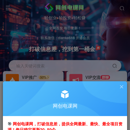
轻创业+轻投资+轻松赚
全网首发 每日更新！
联系微信：dianke618 开通会员
打破信息差，挖到第一桶金
输入关键词搜索
VIP推广
VIP交流
50%
群聊
会员专属推广链接
研究探讨更多创业项目路子。
招募站长
办理会员
推荐
GO
网创电课网
搭建同款网站，自己当老板
V：
dianke618
首页
创业课程
会员免费
正文
🎯
网创电课网，打破信息差，提供全网最新、最快、最全项目资
源！每日稳定更新20~50个