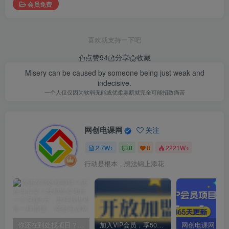
会员免费
喜欢就支持一下吧
点赞
94
分享
收藏
Misery can be caused by someone being just weak and
indecisive.
一个人仅仅因为软弱无能或优柔寡断就完全可能招致痛苦
网创电课网
关注
2.7W+
0
8
2221W+
行动是根本，想法锦上添花
你还在到处找项目？还在当韭菜？我却靠卖项目一个月赚5万，曾经我也和你一样懵懂。
加入VIP会员，享50%的推广提成，免费学习多种网上创业课程，菜鸟秒变大神！