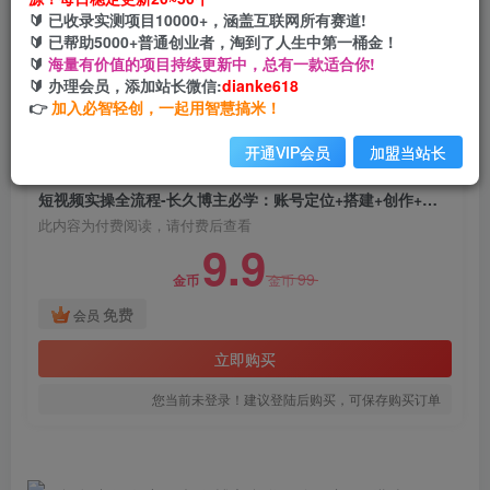
短视频实操全流程-长久博主必学：账号定位+搭建
🔰 已收录实测项目10000+，涵盖互联网所有赛道!
+创作+运营+转化+投放 等等
🔰 已帮助5000+普通创业者，淘到了人生中第一桶金！
🔰
海量有价值的项目持续更新中，总有一款适合你!
网创电课网
🔰 办理会员，添加站长微信:
dianke618
关注
私信
2年前发布
👉
加入必智轻创，一起用智慧搞米！
1740
94
开通VIP会员
加盟当站长
付费阅读
短视频实操全流程-长久博主必学：账号定位+搭建+创作+运营+转化+投放 等等
此内容为付费阅读，请付费后查看
9.9
99
金币
金币
免费
会员
立即购买
您当前未登录！建议登陆后购买，可保存购买订单