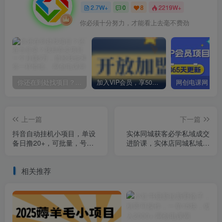
2.7W+
0
8
2219W+
你必须十分努力，才能看上去毫不费劲
你还在到处找项目？还在当韭菜？我却靠卖项目一个月赚5万，曾经我也和你一样懵懂。
加入VIP会员，享50%的推广提成，免费学习多种网上创业课程，菜鸟秒变大神！
上一篇
下一篇
抖音自动挂机小项目，单设
实体同城获客必学私域成交
备日撸20+，可批量，号越
进阶课，实体店同城私域朋
多收益越大
友圈打造
相关推荐