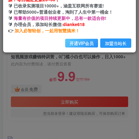
短视频游戏赚钱特训营，0门槛小白也可以操作，
🔰 已收录实测项目10000+，涵盖互联网所有赛道!
日入1000+
🔰 已帮助5000+普通创业者，淘到了人生中第一桶金！
🔰
海量有价值的项目持续更新中，总有一款适合你!
网创电课网
🔰 办理会员，添加站长微信:
dianke618
关注
私信
2年前发布
👉
加入必智轻创，一起用智慧搞米！
1825
88
开通VIP会员
加盟当站长
付费阅读
短视频游戏赚钱特训营，0门槛小白也可以操作，日入1000+
此内容为付费阅读，请付费后查看
9.9
99
金币
金币
免费
会员
立即购买
您当前未登录！建议登陆后购买，可保存购买订单