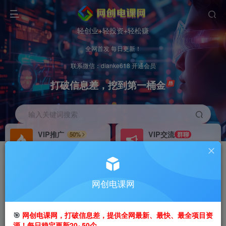
轻创业+轻投资+轻松赚
全网首发 每日更新！
联系微信：dianke618 开通会员
打破信息差，挖到第一桶金
输入关键词搜索
VIP推广
VIP交流
50%
群聊
会员专属推广链接
研究探讨更多创业项目路子。
招募站长
办理会员
推荐
GO
网创电课网
搭建同款网站，自己当老板
V：
dianke618
首页
创业课程
会员免费
正文
🎯
网创电课网，打破信息差，提供全网最新、最快、最全项目资
源！每日稳定更新20~50个