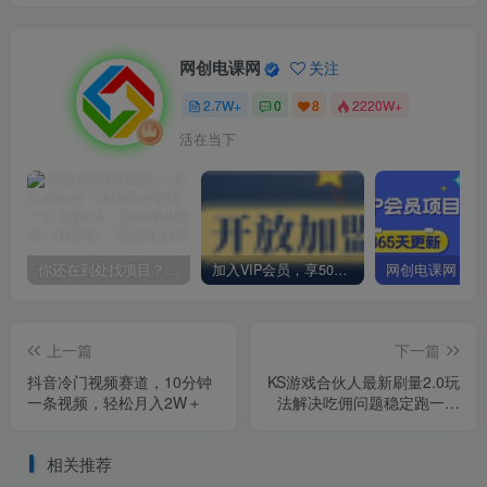
网创电课网
关注
2.7W+
0
8
2220W+
活在当下
你还在到处找项目？还在当韭菜？我却靠卖项目一个月赚5万，曾经我也和你一样懵懂。
加入VIP会员，享50%的推广提成，免费学习多种网上创业课程，菜鸟秒变大神！
上一篇
下一篇
抖音冷门视频赛道，10分钟
KS游戏合伙人最新刷量2.0玩
一条视频，轻松月入2W＋
法解决吃佣问题稳定跑一天
150-200接码无限操作
相关推荐