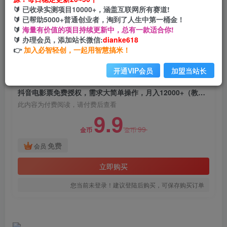
抖音电影票免费授权，需求大简单操作，月入
🔰 已收录实测项目10000+，涵盖互联网所有赛道!
12000+（教程+素材打包）
🔰 已帮助5000+普通创业者，淘到了人生中第一桶金！
🔰
海量有价值的项目持续更新中，总有一款适合你!
网创电课网
🔰 办理会员，添加站长微信:
dianke618
关注
私信
2年前发布
👉
加入必智轻创，一起用智慧搞米！
1952
123
开通VIP会员
加盟当站长
付费阅读
抖音电影票免费授权，需求大简单操作，月入12000+（教程+素材打包）
此内容为付费阅读，请付费后查看
9.9
99
金币
金币
免费
会员
立即购买
您当前未登录！建议登陆后购买，可保存购买订单