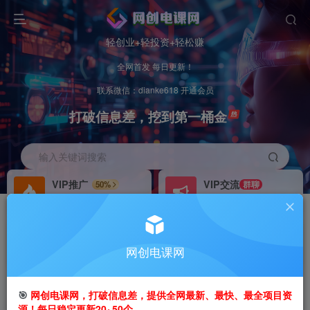
轻创业+轻投资+轻松赚
全网首发 每日更新！
联系微信：dianke618 开通会员
打破信息差，挖到第一桶金
输入关键词搜索
VIP推广
VIP交流
50%
群聊
会员专属推广链接
研究探讨更多创业项目路子。
招募站长
办理会员
推荐
GO
网创电课网
搭建同款网站，自己当老板
V：
dianke618
首页
创业课程
VIP免费
正文
🎯
网创电课网，打破信息差，提供全网最新、最快、最全项目资
源！每日稳定更新20~50个