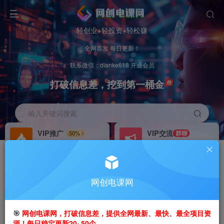
轻创业+轻投资+轻松赚
全网首发 每日更新！
联系微信：dianke618 开通会员
打破信息差，挖到第一桶金
输入关键词搜索
VIP推广
VIP交流
50%
群聊
会员专属推广链接
研究探讨更多创业项目路子。
招募站长
办理会员
推荐
GO
网创电课网
搭建同款网站，自己当老板
V：
dianke618
首页
创业课程
VIP免费
正文
🎯
网创电课网，打破信息差，提供全网最新、最快、最全项目资
源！每日稳定更新20~50个