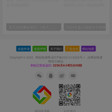
某讯游戏搬砖项目，0投入，可以挂机，轻松上手,月入3000+上不封顶
友链申请
-
免责声明
-
关于我们
-
广告合作
-
网站地图
Copyright © 2023 ·
网创电课网 皖ICP备2021015253号-1
· 由
网创电课
网
强力驱动.
本站已安全运行:
2236天4小时3分59秒
网创电课网
站长微信