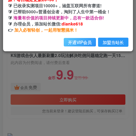
KS游戏合伙人最新刷量2.0玩法解决吃佣问题稳定
🔰 已收录实测项目10000+，涵盖互联网所有赛道!
跑一天150-200接码无限操作
🔰 已帮助5000+普通创业者，淘到了人生中第一桶金！
🔰
海量有价值的项目持续更新中，总有一款适合你!
网创电课网
🔰 办理会员，添加站长微信:
dianke618
关注
私信
2年前发布
👉
加入必智轻创，一起用智慧搞米！
1097
134
开通VIP会员
加盟当站长
付费阅读
KS游戏合伙人最新刷量2.0玩法解决吃佣问题稳定跑一天150-200接码无限操作
此内容为付费阅读，请付费后查看
9.9
99
金币
金币
免费
会员
立即购买
您当前未登录！建议登陆后购买，可保存购买订单