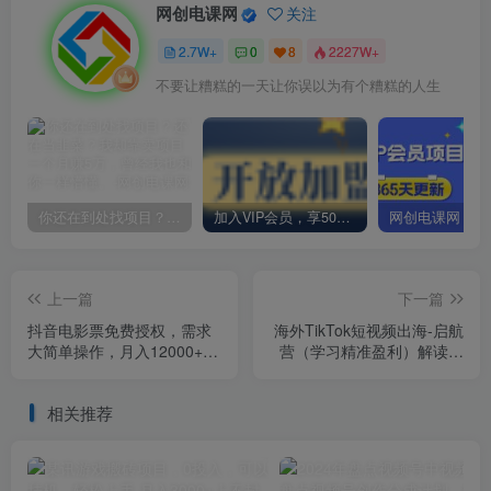
网创电课网
关注
2.7W+
0
8
2227W+
不要让糟糕的一天让你误以为有个糟糕的人生
你还在到处找项目？还在当韭菜？我却靠卖项目一个月赚5万，曾经我也和你一样懵懂。
加入VIP会员，享50%的推广提成，免费学习多种网上创业课程，菜鸟秒变大神！
上一篇
下一篇
抖音电影票免费授权，需求
海外TikTok短视频出海-启航
大简单操作，月入12000+
营（学习精准盈利）解读，
（教程+素材打包）
手把手教会你从0-1入局
相关推荐