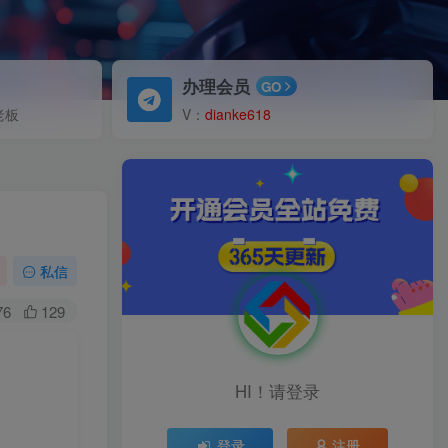
办理会员
GO
老板
V：
dianke618
私信
76
129
HI！请登录
登录
注册