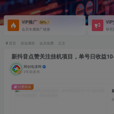
VIP推广
VI
50%
会员专属推广链接
研究
首页
创业课程
会员免费
正文
新抖音点赞关注挂机项目，单号日收益10
网创电课网
2年前发布
付费阅读