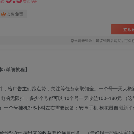
99
金币
金币
免费
会员
立即
您当前未登录！建议登陆后购买，可保
软件，给广告主们跑点赞，关注等任务获取佣金。一个号一天大概
台电脑无限挂，多少个号都可以 10个号一天收益100~180元 （
一个号挂机3~5小时左右需要设备：安卓手机 模拟器自测新平
天给他5~8元 挂出来的收益差价你自己拿。（最好租一些学生宝