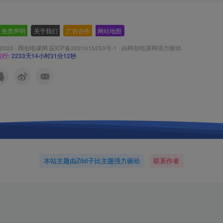
免责声明
-
关于我们
-
广告合作
-
网站地图
 2023 ·
网创电课网 皖ICP备2021015253号-1
· 由
网创电课网
强力驱动.
行:
2233天14小时31分14秒
本站主题由Zibll子比主题强力驱动
联系作者