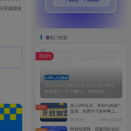
问亲戚朋友
热门资源
TOP1
2.3W+人已阅读
你还在到处找项目？还在当韭菜？我却
靠卖项目一个月赚5万，曾经我也...
加入VIP会员，享50%的推广
TOP2
提成，免费学习多种网上创
业课程，菜鸟秒变大神！
3年前
1.2W+人已阅读
网创电课网，搭建同款知识
TOP3