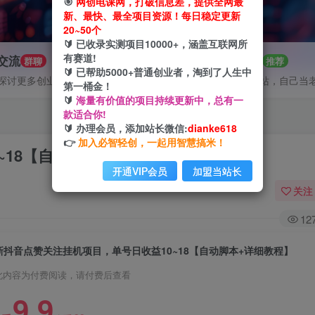
🎯
网创电课网，打破信息差，提供全网最
新、最快、最全项目资源！每日稳定更新
20~50个
🔰 已收录实测项目10000+，涵盖互联网所
有赛道!
P交流
招募站长
群聊
推荐
🔰 已帮助5000+普通创业者，淘到了人生中
探讨更多创业项目路子。
搭建同款网站，自己当
第一桶金！
🔰
海量有价值的项目持续更新中，总有一
款适合你!
🔰 办理会员，添加站长微信:
dianke618
👉
加入必智轻创，一起用智慧搞米！
~18【自动脚本+详细教程】
开通VIP会员
加盟当站长
关注
12
新抖音点赞关注挂机项目，单号日收益10~18【自动脚本+详细教程】
此内容为付费阅读，请付费后查看
9.9