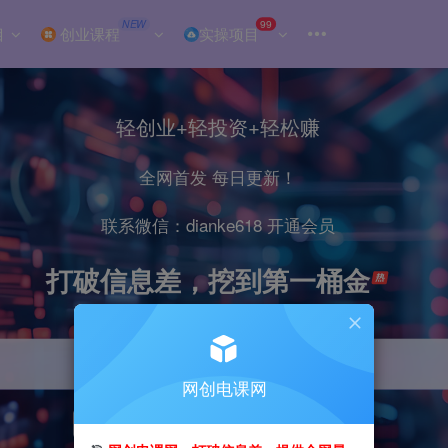
NEW
99
目
创业课程
实操项目
轻创业+轻投资+轻松赚
全网首发 每日更新！
联系微信：dianke618 开通会员
打破信息差，挖到第一桶金
网创电课网
引流
抖音
小红书
直播
剪辑
电商