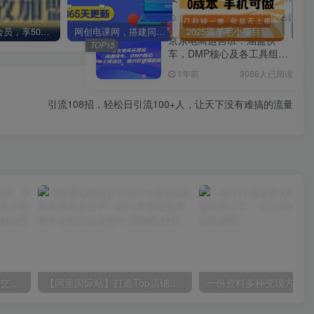
精通
1年前
3088人已阅读
加入VIP会员，享50%的推广提成，免费学习多种网上创业课程，菜鸟秒变大神！
网创电课网，搭建同款知识付费资源网站，实现长期稳定被动收入~
2025薅羊毛小项目，0成本 手机可做，几秒钟一单，收益无上限
京东电商运营班：涵盖快
TOP15
车，DMP核心及各工具组
合，助力打造爆款商品
1年前
3086人已阅读
下一篇
引流108招，轻松日引流100+人，让天下没有难搞的流量
日入2000+，实现全自动成交，B站无脑挂机躺平3.0，当天操作当天见收益，实现睡后有收益
【阿里国际站】打造Top店铺&获得优质询盘客户，​95%的国际站讲师不会说的运营技巧