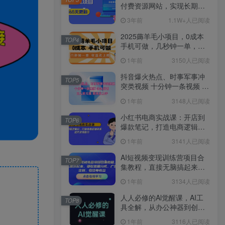
付费资源网站，实现长期稳
定被动收入~
3年前
1.1W+人已阅读
2025薅羊毛小项目，0成本
TOP4
手机可做，几秒钟一单，收
益无上限
1年前
3150人已阅读
抖音爆火热点、时事军事冲
TOP5
突类视频 十分钟一条视频 条
条原创 日入好几张 简单易上
1年前
3148人已阅读
手
小红书电商实战课：开店到
TOP6
爆款笔记，打造电商逻辑体
系，提升变现能力
1年前
3141人已阅读
AI短视频变现训练营项目合
TOP7
集教程，直接无脑搞起来，
赚取流量分成、广告、定
1年前
3134人已阅读
制、收徒等收益
人人必修的Al觉醒课，AI工
TOP8
具全解，从办公神器到创意
设计
1年前
3116人已阅读