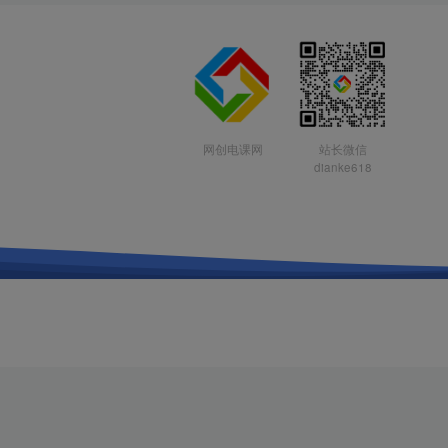
网创电课网
站长微信
dianke618