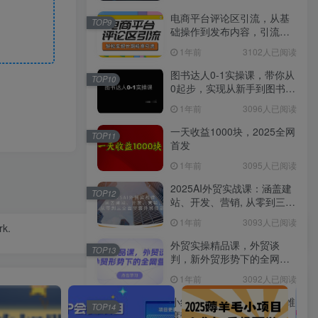
电商平台评论区引流，从基
TOP9
础操作到发布内容，引流技
巧，轻松实现长期精准引流
1年前
3102人已阅读
图书达人0-1实操课，带你从
TOP10
0起步，实现从新手到图书达
人的蜕变
1年前
3096人已阅读
一天收益1000块，2025全网
TOP11
首发
1年前
3095人已阅读
2025AI外贸实战课：涵盖建
TOP12
站、开发、营销, 从零到三全
面掌握外贸技能
1年前
3093人已阅读
rk.
外贸实操精品课，外贸谈
TOP13
判，新外贸形势下的全网营
销
1年前
3092人已阅读
小红书陪跑训练营，从6大维
TOP14
度带你0基础小白，从入门到