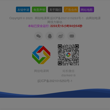
友链申请
-
免责声明
-
关于我们
-
广告合作
-
网站地图
Copyright © 2023 ·
网创电课网 皖ICP备2021015253号-1
· 由
网创电课
网
强力驱动.
本站已安全运行:
2233天15小时44分55秒
网创电课网
站长微信
dianke618
皖ICP备2021015253号-1