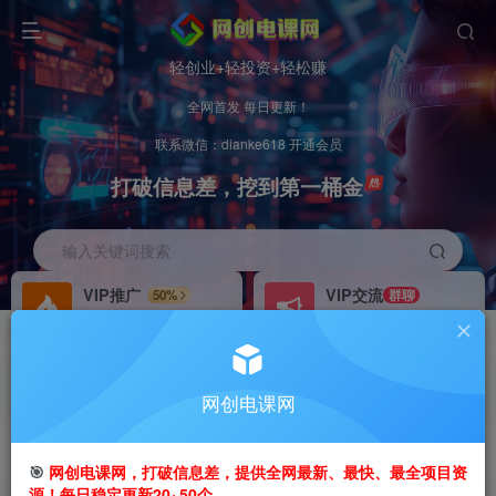
轻创业+轻投资+轻松赚
全网首发 每日更新！
联系微信：dianke618 开通会员
打破信息差，挖到第一桶金
输入关键词搜索
VIP推广
VIP交流
50%
群聊
会员专属推广链接
研究探讨更多创业项目路子。
招募站长
办理会员
推荐
GO
网创电课网
搭建同款网站，自己当老板
V：
dianke618
首页
创业课程
会员免费
正文
🎯
网创电课网，打破信息差，提供全网最新、最快、最全项目资
源！每日稳定更新20~50个