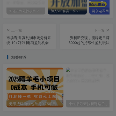
你还在到处找项目？还在当韭菜？我却靠卖项目一个月赚5万，曾经我也和你一样懵懂。
加入VIP会员，享50%的推广提成，免费学习多种网上创业课程，菜鸟秒变大神！
上一篇
下一篇
市场看清·高利润市场分析系
资料IP变现，能稳定日赚
统-10+7找到电商盈利机会
3000起的持续性盈利玩法
相关推荐
无限接码撸红包单号0.75项目无偿分享给你【揭秘】
小红