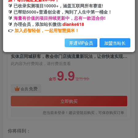
实体店同城获客，教会你门店搞流量新玩法，让你
🔰 已收录实测项目10000+，涵盖互联网所有赛道!
快速实现客流暴增
🔰 已帮助5000+普通创业者，淘到了人生中第一桶金！
🔰
海量有价值的项目持续更新中，总有一款适合你!
网创电课网
🔰 办理会员，添加站长微信:
dianke618
关注
私信
2年前发布
👉
加入必智轻创，一起用智慧搞米！
1220
125
开通VIP会员
加盟当站长
付费阅读
实体店同城获客，教会你门店搞流量新玩法，让你快速实现客流暴增
此内容为付费阅读，请付费后查看
9.9
99
金币
金币
免费
会员
立即购买
您当前未登录！建议登陆后购买，可保存购买订单
你将得到：