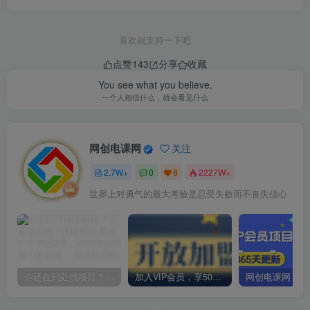
喜欢就支持一下吧
点赞
143
分享
收藏
You see what you believe.
一个人相信什么，就会看见什么
网创电课网
关注
2.7W+
0
8
2227W+
世界上对勇气的最大考验是忍受失败而不丧失信心
你还在到处找项目？还在当韭菜？我却靠卖项目一个月赚5万，曾经我也和你一样懵懂。
加入VIP会员，享50%的推广提成，免费学习多种网上创业课程，菜鸟秒变大神！