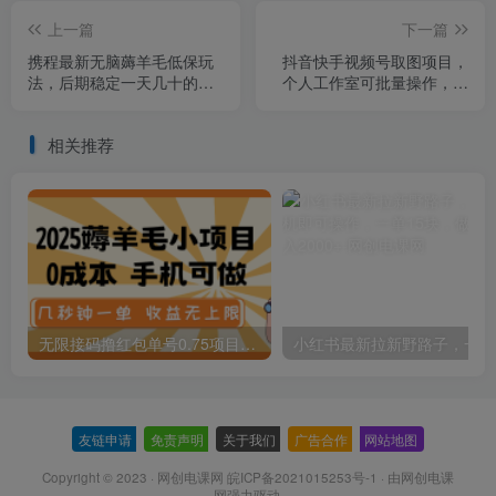
上一篇
下一篇
携程最新无脑薅羊毛低保玩
抖音快手视频号取图项目，
法，后期稳定一天几十的收
个人工作室可批量操作，零
益，可多号放大收益
成本轻松日赚几百【保姆级
教程】
相关推荐
无限接码撸红包单号0.75项目无偿分享给你【揭秘】
小红
友链申请
-
免责声明
-
关于我们
-
广告合作
-
网站地图
Copyright © 2023 ·
网创电课网 皖ICP备2021015253号-1
· 由
网创电课
网
强力驱动.