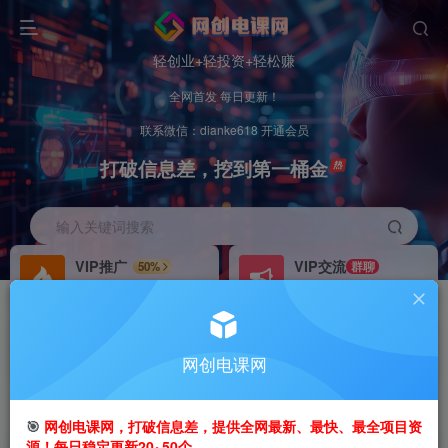
轻创业+轻投资+轻松赚
全网首发 每日更新！
联系微信：dianke618 开通会员
打破信息差，挖到第一桶金
输入关键词搜索
VIP推广
VIP交流
50%
群聊
会员专属推广链接
研究探讨更多创业项目路子。
招募站长
办理会员
推荐
GO
网创电课网
搭建同款网站，自己当老板
V：
dianke618
首页
创业课程
会员免费
正文
🎯
网创电课网，打破信息差，提供全网最新、最快、最全项目资
源！每日稳定更新20~50个