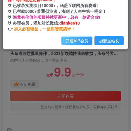
头条高收益批量操作，2023新领域快速做收益，
🔰 已收录实测项目10000+，涵盖互联网所有赛道!
头条号零基础轻松上手
🔰 已帮助5000+普通创业者，淘到了人生中第一桶金！
🔰
海量有价值的项目持续更新中，总有一款适合你!
网创电课网
🔰 办理会员，添加站长微信:
dianke618
关注
私信
2年前发布
👉
加入必智轻创，一起用智慧搞米！
751
143
开通VIP会员
加盟当站长
付费阅读
头条高收益批量操作，2023新领域快速做收益，头条号零基础轻松上手
此内容为付费阅读，请付费后查看
9.9
99
金币
金币
免费
会员
立即购买
您当前未登录！建议登陆后购买，可保存购买订单