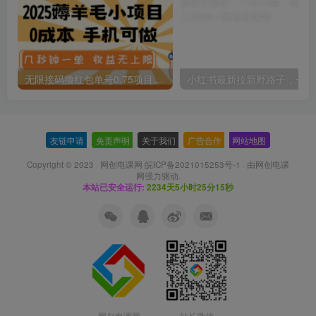
无限接码撸红包单号0.75项目无偿分享给你【揭秘】
小红
友链申请
-
免责声明
-
关于我们
-
广告合作
-
网站地图
Copyright © 2023 ·
网创电课网 皖ICP备2021015253号-1
· 由
网创电课
网
强力驱动.
本站已安全运行:
2234天5小时25分15秒