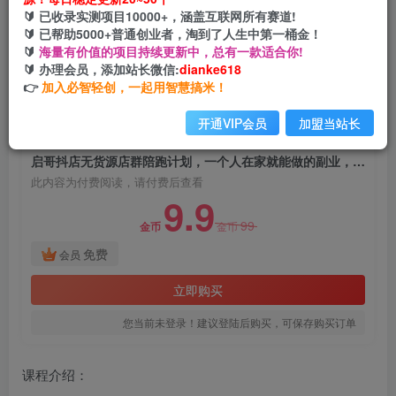
启哥抖店无货源店群陪跑计划，一个人在家就能做
🔰 已收录实测项目10000+，涵盖互联网所有赛道!
的副业，月入10000+
🔰 已帮助5000+普通创业者，淘到了人生中第一桶金！
🔰
海量有价值的项目持续更新中，总有一款适合你!
网创电课网
🔰 办理会员，添加站长微信:
dianke618
关注
私信
2年前发布
👉
加入必智轻创，一起用智慧搞米！
949
31
开通VIP会员
加盟当站长
付费阅读
启哥抖店无货源店群陪跑计划，一个人在家就能做的副业，月入10000+
此内容为付费阅读，请付费后查看
9.9
99
金币
金币
免费
会员
立即购买
您当前未登录！建议登陆后购买，可保存购买订单
课程介绍：