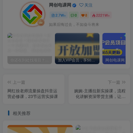
网创电课网
关注
2.7W+
0
8
2221W+
如果后悔过去，不如奋斗将来
你还在到处找项目？还在当韭菜？我却靠卖项目一个月赚5万，曾经我也和你一样懵懂。
加入VIP会员，享50%的推广提成，免费学习多种网上创业课程，菜鸟秒变大神！
上一篇
下一篇
网红徐老师流量操盘抖音运
婉婉-主播拉新实操课，流程
营必修课，23节运营实操课
化讲解资深带货主播，让每
个人都成为经得起考验的主
播
相关推荐