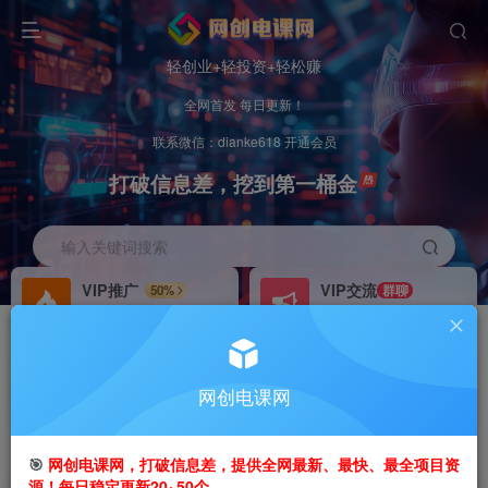
轻创业+轻投资+轻松赚
全网首发 每日更新！
联系微信：dianke618 开通会员
打破信息差，挖到第一桶金
输入关键词搜索
VIP推广
VIP交流
50%
群聊
会员专属推广链接
研究探讨更多创业项目路子。
招募站长
办理会员
推荐
GO
网创电课网
搭建同款网站，自己当老板
V：
dianke618
首页
创业课程
会员免费
正文
🎯
网创电课网，打破信息差，提供全网最新、最快、最全项目资
源！每日稳定更新20~50个