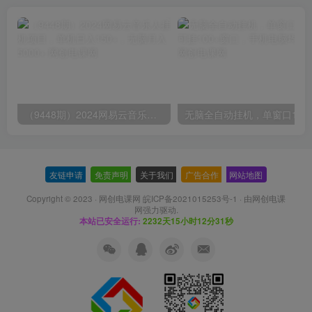
（9448期）2024网易云音乐人挂机项目，单机日入150+，无脑月入5000+
无脑全自动挂机，单窗口
友链申请
-
免责声明
-
关于我们
-
广告合作
-
网站地图
Copyright © 2023 ·
网创电课网 皖ICP备2021015253号-1
· 由
网创电课
网
强力驱动.
本站已安全运行:
2232天15小时12分32秒