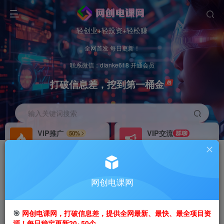
轻创业+轻投资+轻松赚
全网首发 每日更新！
联系微信：dianke618 开通会员
打破信息差，挖到第一桶金
输入关键词搜索
VIP推广
VIP交流
50%
群聊
会员专属推广链接
研究探讨更多创业项目路子。
招募站长
办理会员
推荐
GO
网创电课网
搭建同款网站，自己当老板
V：
dianke618
首页
创业课程
会员专属
正文
🎯
网创电课网，打破信息差，提供全网最新、最快、最全项目资
源！每日稳定更新20~50个