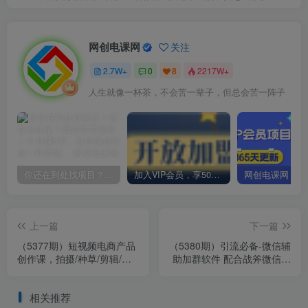
网创电课网
关注
2.7W+
0
8
2217W+
人生就像一杯茶，不会苦一辈子，但总会苦一阵子
你还在到处找项目？还在当韭菜？我却靠卖项目一个月赚5万，曾经我也和你一样懵懂。
加入VIP会员，享50%的推广提成，免费学习多种网上创业课程，菜鸟秒变大神！
上一篇
下一篇
（5377期）短视频电商产品
（5380期）引流必备-微信辅
创作课，拍摄/种草/剪辑/内
助加群软件 配合战斧微信群
容创作/一站式课程 快速获取
二维码获取器使用【脚本+教
流量
程】
相关推荐