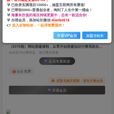
（5379期）网站搭建课程，从零开始搭建知识付
🔰 已收录实测项目10000+，涵盖互联网所有赛道!
费系统自动成交站
🔰 已帮助5000+普通创业者，淘到了人生中第一桶金！
🔰
海量有价值的项目持续更新中，总有一款适合你!
网创电课网
🔰 办理会员，添加站长微信:
dianke618
关注
私信
2年前发布
👉
加入必智轻创，一起用智慧搞米！
1038
134
开通VIP会员
加盟当站长
付费阅读
（5379期）网站搭建课程，从零开始搭建知识付费系统自动成交站
此内容为付费阅读，请付费后查看
会员专属资源
免费
会员
您暂无购买权限，请先开通会员
开通会员