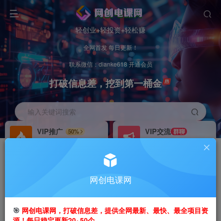
轻创业+轻投资+轻松赚
全网首发 每日更新！
联系微信：dianke618 开通会员
打破信息差，挖到第一桶金
输入关键词搜索
VIP推广
VIP交流
50%
群聊
会员专属推广链接
研究探讨更多创业项目路子。
招募站长
办理会员
推荐
GO
网创电课网
搭建同款网站，自己当老板
V：
dianke618
首页
创业课程
会员专属
正文
🎯
网创电课网，打破信息差，提供全网最新、最快、最全项目资
源！每日稳定更新20~50个