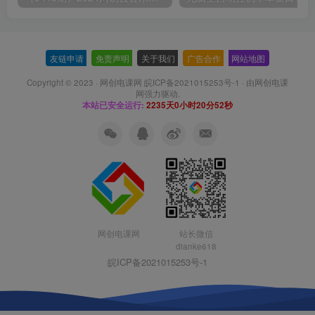
友链申请
-
免责声明
-
关于我们
-
广告合作
-
网站地图
Copyright © 2023 ·
网创电课网 皖ICP备2021015253号-1
· 由
网创电课
网
强力驱动.
本站已安全运行:
2235天0小时20分52秒
网创电课网
站长微信
dianke618
皖ICP备2021015253号-1