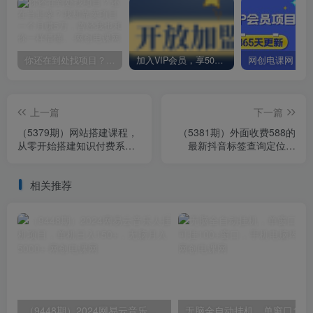
你还在到处找项目？还在当韭菜？我却靠卖项目一个月赚5万，曾经我也和你一样懵懂。
加入VIP会员，享50%的推广提成，免费学习多种网上创业课程，菜鸟秒变大神！
上一篇
下一篇
（5379期）网站搭建课程，
（5381期）外面收费588的
从零开始搭建知识付费系统
最新抖音标签查询定位工
自动成交站
具，直播礼物收割机【软件
+教程】
相关推荐
（9448期）2024网易云音乐人挂机项目，单机日入150+，无脑月入5000+
无脑全自动挂机，单窗口