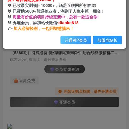
（5380期）引流必备-微信辅助加群软件 配合战斧
🔰 已收录实测项目10000+，涵盖互联网所有赛道!
微信群二维码获取器使用【脚本+教程】
🔰 已帮助5000+普通创业者，淘到了人生中第一桶金！
🔰
海量有价值的项目持续更新中，总有一款适合你!
网创电课网
🔰 办理会员，添加站长微信:
dianke618
关注
私信
2年前发布
👉
加入必智轻创，一起用智慧搞米！
1628
131
开通VIP会员
加盟当站长
付费阅读
（5380期）引流必备-微信辅助加群软件 配合战斧微信群二维码获取器使用【脚本+教程】
此内容为付费阅读，请付费后查看
会员专属资源
免费
会员
您暂无购买权限，请先开通会员
开通会员