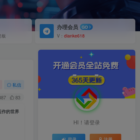
办理会员
GO
老板
V：
dianke618
私信
387
83
运作的世界
HI！请登录
登录
注册