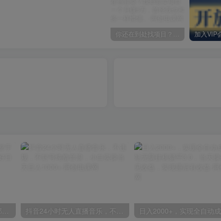
你还在到处找项目？还在当韭菜？我却靠卖项目一个月赚5万，曾经我也和你一样懵懂。
小红书最新拉新野路子，一部手机即可操作，一单15块，做得好日入2000+
抖音24小时无人直播音乐，不违规，不封号纯撸音浪，小白实操当天日入1000+