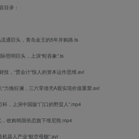
容目录：
流通巨头，青岛金王的5年并购路.ts
照明巨头，上演“蛇吞象”.ts
财技，“贾会计”惊人的资本运作思维.avi
主”力挽狂澜，三六零借壳A股实现价值重塑.avi
万科，上演中国版“门口的野蛮人”.mp4
亿，收购韩国依恋旗下维尼熊.mp4
器人产业“航空母舰”.avi