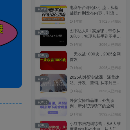
电商平台评论区引流，从基
TOP9
础操作到发布内容，引流技
巧，轻松实现长期精准引流
1年前
3102人已阅读
图书达人0-1实操课，带你从
TOP10
0起步，实现从新手到图书达
人的蜕变
1年前
3096人已阅读
一天收益1000块，2025全网
TOP11
首发
1年前
3095人已阅读
2025AI外贸实战课：涵盖建
TOP12
站、开发、营销, 从零到三全
面掌握外贸技能
1年前
3093人已阅读
外贸实操精品课，外贸谈
TOP13
判，新外贸形势下的全网营
销
1年前
3092人已阅读
小红书陪跑训练营，从6大维
TOP14
度带你0基础小白，从入门到