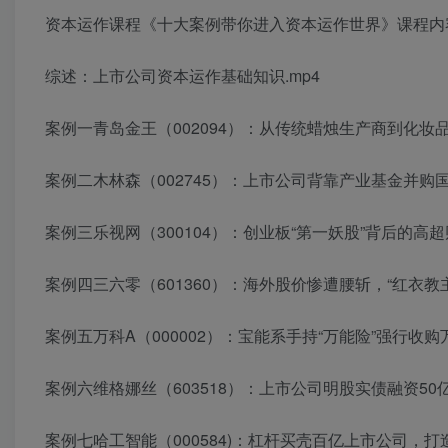
资本运作课程《十大案例带你进入资本运作世界》课程内
综述：上市公司资本运作基础知识.mp4
案例一青岛金王（002094）：从传统蜡烛生产商到化妆品
案例二木林森（002745）：上市公司背靠产业基金并购国际
案例三乐视网（300104）：创业板“第一妖股”背后的高超
案例四三六零（601360）：海外股价惨遭腰斩，“红衣教
案例五万科A（000002）：宝能系手持“万能险”强行收购
案例六维格娜丝（603518）：上市公司明股实债融资50
案例七哈工智能（000584)：杠杆买壳百亿上市公司，打造机