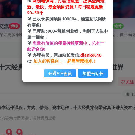
🎯
网创电课网，打破信息差，提供全网最
新、最快、最全项目资源！每日稳定更新
20~50个
🔰 已收录实测项目10000+，涵盖互联网所
有赛道!
P交流
招募站长
群聊
推荐
🔰 已帮助5000+普通创业者，淘到了人生中
探讨更多创业项目路子。
搭建同款网站，自己当
第一桶金！
🔰
海量有价值的项目持续更新中，总有一
款适合你!
🔰 办理会员，添加站长微信:
dianke618
👉
加入必智轻创，一起用智慧搞米！
十大经典案例带你真正进入资本运作的世界
开通VIP会员
加盟当站长
关注
1
资本运作课程，并购、借壳、资本运作，十大经典案例带你真正进入资本
此内容为付费阅读，请付费后查看
9.9