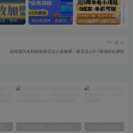
加入VIP会员，享50%的推广提成，免费学习多种网上创业课程，菜鸟秒变大神！
网创电课网，搭建同款知识付费资源网站，实现长期稳定被动收入~
2025薅羊毛小项目，0成本 手机可做，几秒钟一单，收益无上限
下一篇
如何成为名利双收探店达人必修课，探店达人0-1落地转化课程
日入2000+，实现全自动成交，B站无脑挂机躺平3.0，当天操作当天见收益，实现睡后有收益
【阿里国际站】打造Top店铺&获得优质询盘客户，​95%的国际站讲师不会说的运营技巧