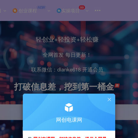
NEW
99
目
创业课程
实操项目
轻创业+轻投资+轻松赚
全网首发 每日更新！
联系微信：dianke618 开通会员
打破信息差，挖到第一桶金
网创电课网
引流
抖音
小红书
直播
剪辑
电商