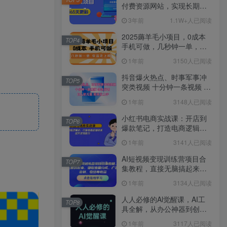
付费资源网站，实现长期稳
定被动收入~
3年前
1.1W+人已阅读
2025薅羊毛小项目，0成本
TOP4
手机可做，几秒钟一单，收
益无上限
1年前
3150人已阅读
抖音爆火热点、时事军事冲
TOP5
突类视频 十分钟一条视频 条
条原创 日入好几张 简单易上
1年前
3148人已阅读
手
小红书电商实战课：开店到
TOP6
爆款笔记，打造电商逻辑体
系，提升变现能力
1年前
3141人已阅读
AI短视频变现训练营项目合
TOP7
集教程，直接无脑搞起来，
赚取流量分成、广告、定
1年前
3134人已阅读
制、收徒等收益
人人必修的Al觉醒课，AI工
TOP8
具全解，从办公神器到创意
设计
1年前
3117人已阅读