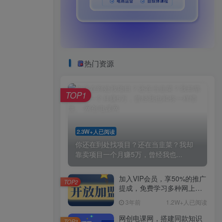
热门资源
TOP1
2.3W+人已阅读
你还在到处找项目？还在当韭菜？我却
靠卖项目一个月赚5万，曾经我也...
加入VIP会员，享50%的推广
TOP2
提成，免费学习多种网上创
业课程，菜鸟秒变大神！
3年前
1.2W+人已阅读
网创电课网，搭建同款知识
TOP3