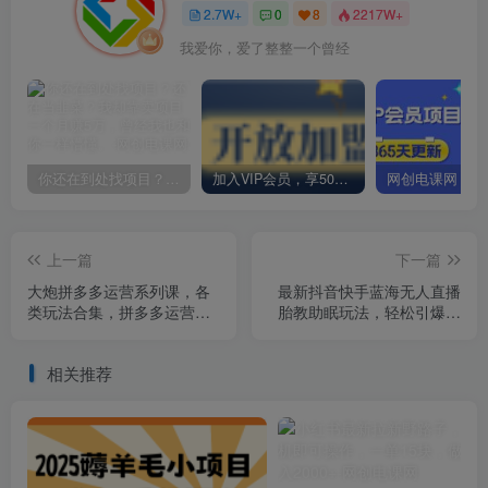
2.7W+
0
8
2217W+
我爱你，爱了整整一个曾经
你还在到处找项目？还在当韭菜？我却靠卖项目一个月赚5万，曾经我也和你一样懵懂。
加入VIP会员，享50%的推广提成，免费学习多种网上创业课程，菜鸟秒变大神！
上一篇
下一篇
大炮拼多多运营系列课，各
最新抖音快手蓝海无人直播
类​玩法合集，拼多多运营玩
胎教助眠玩法，轻松引爆直
法实操
播间【教程+软件+素材】
相关推荐