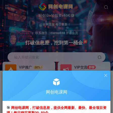
轻创业+轻投资+轻松赚
全网首发 每日更新！
联系微信：dianke618 开通会员
打破信息差，挖到第一桶金
输入关键词搜索
VIP推广
VIP交流
50%
群聊
会员专属推广链接
研究探讨更多创业项目路子。
招募站长
办理会员
推荐
GO
网创电课网
搭建同款网站，自己当老板
V：
dianke618
首页
创业课程
会员免费
正文
🎯
网创电课网，打破信息差，提供全网最新、最快、最全项目资
源！每日稳定更新20~50个