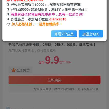
抖音电商超级主播课：0基础、0粉丝、0流量、爆
🔰 已收录实测项目10000+，涵盖互联网所有赛道!
单实操！
🔰 已帮助5000+普通创业者，淘到了人生中第一桶金！
🔰
海量有价值的项目持续更新中，总有一款适合你!
网创电课网
🔰 办理会员，添加站长微信:
dianke618
关注
私信
2年前发布
👉
加入必智轻创，一起用智慧搞米！
1033
100
开通VIP会员
加盟当站长
付费阅读
抖音电商超级主播课：0基础、0粉丝、0流量、爆单实操！
此内容为付费阅读，请付费后查看
9.9
99
金币
金币
免费
会员
立即购买
您当前未登录！建议登陆后购买，可保存购买订单