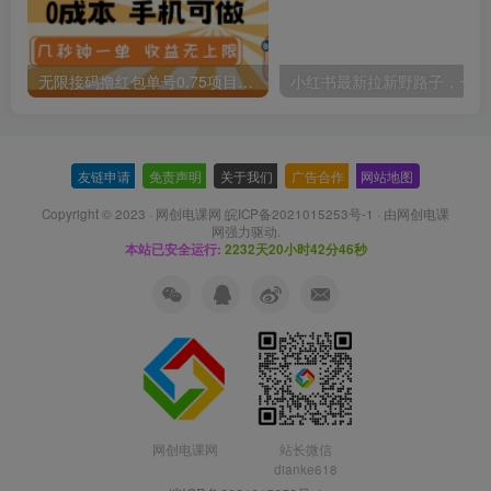
无限接码撸红包单号0.75项目无偿分享给你【揭秘】
小红
友链申请
-
免责声明
-
关于我们
-
广告合作
-
网站地图
Copyright © 2023 ·
网创电课网 皖ICP备2021015253号-1
· 由
网创电课
网
强力驱动.
本站已安全运行:
2232天20小时42分46秒
网创电课网
站长微信
dianke618