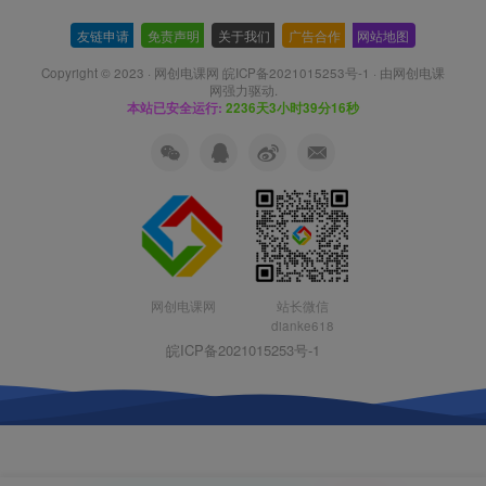
友链申请
-
免责声明
-
关于我们
-
广告合作
-
网站地图
Copyright © 2023 ·
网创电课网 皖ICP备2021015253号-1
· 由
网创电课
网
强力驱动.
本站已安全运行:
2236天3小时39分16秒
网创电课网
站长微信
dianke618
皖ICP备2021015253号-1