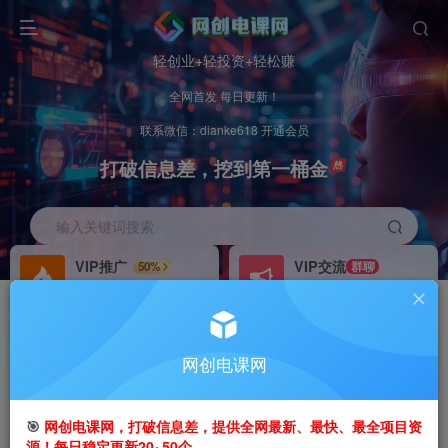
轻创业+轻投资+轻松赚
全网首发 每日更新！
联系微信：dianke618 开通会员
打破信息差，挖到第一桶金
输入关键词搜索
VIP推广
VIP交流
50%
群聊
会员专属推广链接
研究探讨更多创业项目路子。
招募站长
办理会员
推荐
GO
网创电课网
搭建同款网站，自己当老板
V：
dianke618
首页
创业课程
会员免费
正文
🎯
网创电课网，打破信息差，提供全网最新、最快、最全项目资
源！每日稳定更新20~50个