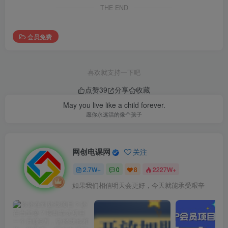
THE END
会员免费
喜欢就支持一下吧
点赞
39
分享
收藏
May you live like a child forever.
愿你永远活的像个孩子
网创电课网
关注
2.7W+
0
8
2227W+
如果我们相信明天会更好，今天就能承受艰辛