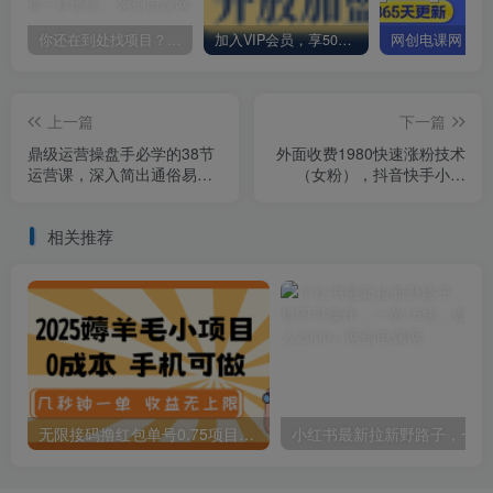
你还在到处找项目？还在当韭菜？我却靠卖项目一个月赚5万，曾经我也和你一样懵懂。
加入VIP会员，享50%的推广提成，免费学习多种网上创业课程，菜鸟秒变大神！
上一篇
下一篇
鼎级运营操盘手必学的38节
外面收费1980快速涨粉技术
运营课，深入简出通俗易懂
（女粉），抖音快手小红
地讲透，一个人就能玩转的
书，只要你有执行力，涨粉
本地化生意运营技能
轻而易举，粉丝=变现
相关推荐
无限接码撸红包单号0.75项目无偿分享给你【揭秘】
小红