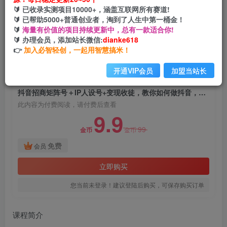
抖音招商矩阵号＋IP人设号+变现收徒，教你如何
🔰 已收录实测项目10000+，涵盖互联网所有赛道!
做抖音，通过抖音如何变现
🔰 已帮助5000+普通创业者，淘到了人生中第一桶金！
🔰
海量有价值的项目持续更新中，总有一款适合你!
网创电课网
🔰 办理会员，添加站长微信:
dianke618
关注
私信
2年前发布
👉
加入必智轻创，一起用智慧搞米！
2004
39
开通VIP会员
加盟当站长
付费阅读
抖音招商矩阵号＋IP人设号+变现收徒，教你如何做抖音，通过抖音如何变现
此内容为付费阅读，请付费后查看
9.9
99
金币
金币
免费
会员
立即购买
您当前未登录！建议登陆后购买，可保存购买订单
课程简介