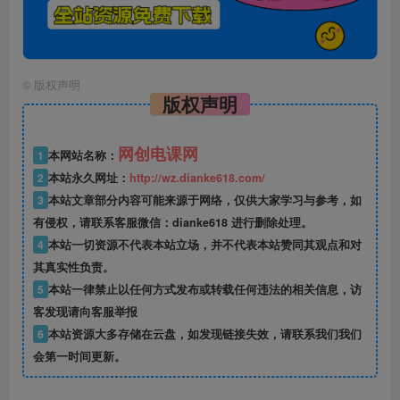
©
版权声明
版权声明
网创电课网
1
本网站名称：
2
本站永久网址：
http://wz.dianke618.com/
3
本站文章部分内容可能来源于网络，仅供大家学习与参考，如
有侵权，请联系客服微信：dianke618 进行删除处理。
4
本站一切资源不代表本站立场，并不代表本站赞同其观点和对
其真实性负责。
5
本站一律禁止以任何方式发布或转载任何违法的相关信息，访
客发现请向客服举报
6
本站资源大多存储在云盘，如发现链接失效，请联系我们我们
会第一时间更新。