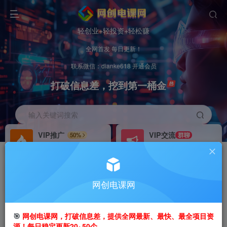
轻创业+轻投资+轻松赚
全网首发 每日更新！
联系微信：dianke618 开通会员
打破信息差，挖到第一桶金
输入关键词搜索
VIP推广
VIP交流
50%
群聊
会员专属推广链接
研究探讨更多创业项目路子。
招募站长
办理会员
推荐
GO
网创电课网
搭建同款网站，自己当老板
V：
dianke618
首页
创业课程
会员免费
正文
🎯
网创电课网，打破信息差，提供全网最新、最快、最全项目资
源！每日稳定更新20~50个