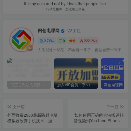
It is by acts and not by ideas that people live.
行动是根本，想法锦上添花
网创电课网
关注
2.7W+
0
8
2221W+
人生就像一杯茶，不会苦一辈子，但总会苦一阵子
你还在到处找项目？还在当韭菜？我却靠卖项目一个月赚5万，曾经我也和你一样懵懂。
加入VIP会员，享50%的推广提成，免费学习多种网上创业课程，菜鸟秒变大神！
上一篇
下一篇
外面收费2980最新防封电脑
如何使用正确的方法搬运抖
模拟器改真手机技术，游戏
音视频到YouTube Shorts，
搬砖党的福音，适用于所有
月赚过万