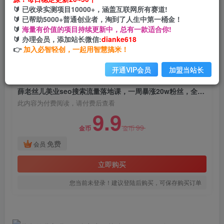
薛老丝儿美业seo搜索流量落地课，一周暴涨20w
🔰 已收录实测项目10000+，涵盖互联网所有赛道!
粉丝，全干货讲解
🔰 已帮助5000+普通创业者，淘到了人生中第一桶金！
🔰
海量有价值的项目持续更新中，总有一款适合你!
网创电课网
🔰 办理会员，添加站长微信:
dianke618
关注
私信
2年前发布
👉
加入必智轻创，一起用智慧搞米！
924
40
开通VIP会员
加盟当站长
付费阅读
薛老丝儿美业seo搜索流量落地课，一周暴涨20w粉丝，全干货讲解
此内容为付费阅读，请付费后查看
9.9
99
金币
金币
免费
会员
立即购买
您当前未登录！建议登陆后购买，可保存购买订单