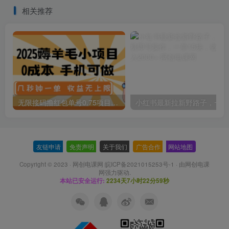
模拟器搬砖游戏
相关推荐
无限接码撸红包单号0.75项目无偿分享给你【揭秘】
小红
友链申请
-
免责声明
-
关于我们
-
广告合作
-
网站地图
Copyright © 2023 ·
网创电课网 皖ICP备2021015253号-1
· 由
网创电课
网
强力驱动.
本站已安全运行:
2234天7小时22分59秒