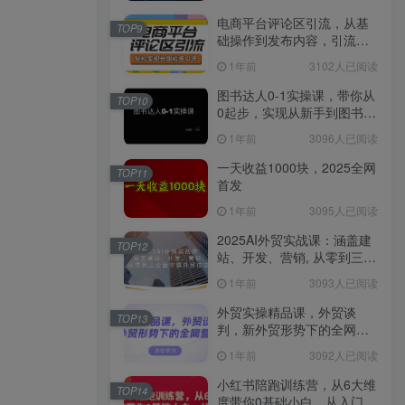
电商平台评论区引流，从基
TOP9
础操作到发布内容，引流技
巧，轻松实现长期精准引流
1年前
3102人已阅读
图书达人0-1实操课，带你从
TOP10
0起步，实现从新手到图书达
人的蜕变
1年前
3096人已阅读
一天收益1000块，2025全网
TOP11
首发
1年前
3095人已阅读
2025AI外贸实战课：涵盖建
TOP12
站、开发、营销, 从零到三全
面掌握外贸技能
1年前
3093人已阅读
外贸实操精品课，外贸谈
TOP13
判，新外贸形势下的全网营
销
1年前
3092人已阅读
小红书陪跑训练营，从6大维
TOP14
度带你0基础小白，从入门到