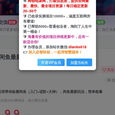
🎯
网创电课网，打破信息差，提供全网最
新、最快、最全项目资源！每日稳定更新
20~50个
🔰 已收录实测项目10000+，涵盖互联网所
有赛道!
P交流
招募站长
群聊
推荐
🔰 已帮助5000+普通创业者，淘到了人生中
探讨更多创业项目路子。
搭建同款网站，自己当
第一桶金！
🔰
海量有价值的项目持续更新中，总有一
款适合你!
🔰 办理会员，添加站长微信:
dianke618
👉
加入必智轻创，一起用智慧搞米！
，闲鱼最新玩法，简单粗暴
开通VIP会员
加盟当站长
关注
1
后浪带你纵横闲鱼（入门+进阶+大神），闲鱼最新玩法，简单粗暴
此内容为付费阅读，请付费后查看
9.9