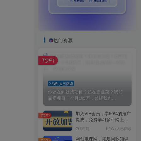
热门资源
TOP1
2.3W+人已阅读
你还在到处找项目？还在当韭菜？我却
靠卖项目一个月赚5万，曾经我也...
加入VIP会员，享50%的推广
TOP2
提成，免费学习多种网上创
业课程，菜鸟秒变大神！
3年前
1.2W+人已阅读
网创电课网，搭建同款知识
TOP3