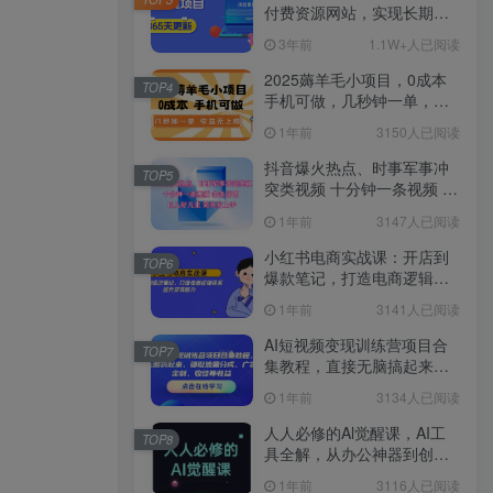
付费资源网站，实现长期稳
定被动收入~
3年前
1.1W+人已阅读
2025薅羊毛小项目，0成本
TOP4
手机可做，几秒钟一单，收
益无上限
1年前
3150人已阅读
抖音爆火热点、时事军事冲
TOP5
突类视频 十分钟一条视频 条
条原创 日入好几张 简单易上
1年前
3147人已阅读
手
小红书电商实战课：开店到
TOP6
爆款笔记，打造电商逻辑体
系，提升变现能力
1年前
3141人已阅读
AI短视频变现训练营项目合
TOP7
集教程，直接无脑搞起来，
赚取流量分成、广告、定
1年前
3134人已阅读
制、收徒等收益
人人必修的Al觉醒课，AI工
TOP8
具全解，从办公神器到创意
设计
1年前
3116人已阅读