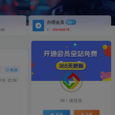
办理会员
GO
老板
V：
dianke618
私信
018
56
HI！请登录
登录
注册