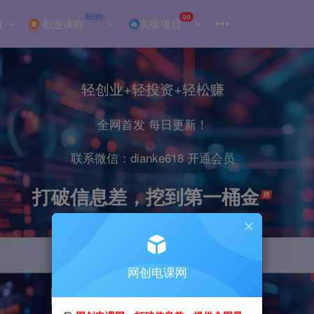
NEW
99
目
创业课程
实操项目
轻创业+轻投资+轻松赚
全网首发 每日更新！
联系微信：dianke618 开通会员
打破信息差，挖到第一桶金
网创电课网
引流
抖音
小红书
直播
剪辑
电商