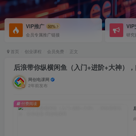
VIP推广
VI
50%
会员专属推广链接
研究
首页
创业课程
会员免费
正文
后浪带你纵横闲鱼（入门+进阶+大神）
网创电课网
2年前发布
付费阅读