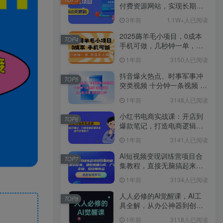
付费资源网站，实现长期稳
定被动收入~
3年前
1.1W+人已阅读
2025薅羊毛小项目，0成本
TOP4
手机可做，几秒钟一单，收
益无上限
1年前
3150人已阅读
抖音爆火热点、时事军事冲
TOP5
突类视频 十分钟一条视频 条
条原创 日入好几张 简单易上
1年前
3148人已阅读
手
小红书电商实战课：开店到
TOP6
爆款笔记，打造电商逻辑体
系，提升变现能力
1年前
3141人已阅读
AI短视频变现训练营项目合
TOP7
集教程，直接无脑搞起来，
赚取流量分成、广告、定
1年前
3134人已阅读
制、收徒等收益
人人必修的Al觉醒课，AI工
TOP8
具全解，从办公神器到创意
设计
1年前
3118人已阅读