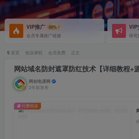
VIP推广
VI
50%
会员专属推广链接
研究
首页
创业课程
会员免费
正文
网站域名防封遮罩防红技术【详细教程+
网创电课网
2年前发布
付费阅读