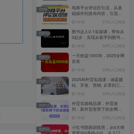
电商平台评论区引流，从基
TOP9
础操作到发布内容，引流技
巧，轻松实现长期精准引流
1年前
3103人已阅读
图书达人0-1实操课，带你从
TOP10
0起步，实现从新手到图书达
人的蜕变
1年前
3097人已阅读
一天收益1000块，2025全网
TOP11
首发
1年前
3096人已阅读
2025AI外贸实战课：涵盖建
TOP12
站、开发、营销, 从零到三全
面掌握外贸技能
1年前
3094人已阅读
外贸实操精品课，外贸谈
TOP13
判，新外贸形势下的全网营
.
销
1年前
3092人已阅读
小红书陪跑训练营，从6大维
TOP14
度带你0基础小白，从入门到