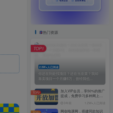
热门资源
TOP1
2.3W+人已阅读
你还在到处找项目？还在当韭菜？我却
靠卖项目一个月赚5万，曾经我也...
加入VIP会员，享50%的推广
TOP2
提成，免费学习多种网上创
业课程，菜鸟秒变大神！
3年前
1.2W+人已阅读
网创电课网，搭建同款知识
TOP3