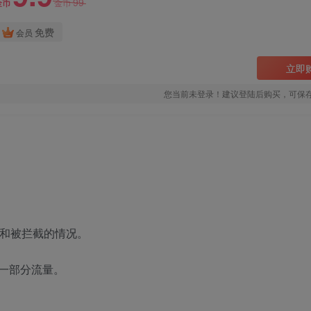
99
金币
金币
免费
会员
立即
您当前未登录！建议登陆后购买，可保
红和被拦截的情况。
一部分流量。