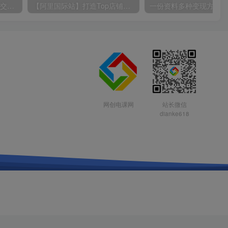
日入2000+，实现全自动成交，B站无脑挂机躺平3.0，当天操作当天见收益，实现睡后有收益
【阿里国际站】打造Top店铺&获得优质询盘客户，​95%的国际站讲师不会说的运营技巧
网创电课网
站长微信
dianke618