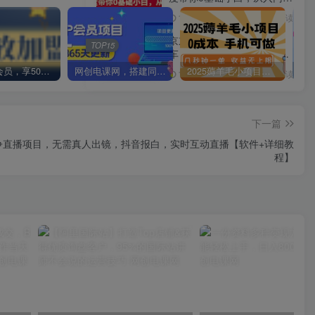
精通
1年前
3088人已阅读
京东电商运营班：涵盖快
TOP15
车，DMP核心及各工具组
合，助力打造爆款商品
加入VIP会员，享50%的推广提成，免费学习多种网上创业课程，菜鸟秒变大神！
网创电课网，搭建同款知识付费资源网站，实现长期稳定被动收入~
2025薅羊毛小项目，0成本 手机可做，几秒钟一单，收益无上限
1年前
3087人已阅读
下一篇
战争直播项目，无需真人出镜，抖音报白，实时互动直播【软件+详细教
程】