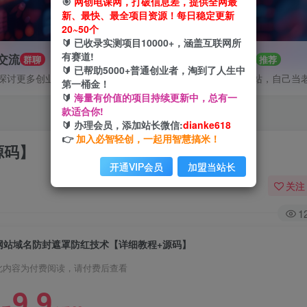
🎯
网创电课网，打破信息差，提供全网最
新、最快、最全项目资源！每日稳定更新
20~50个
🔰 已收录实测项目10000+，涵盖互联网所
有赛道!
P交流
招募站长
群聊
推荐
🔰 已帮助5000+普通创业者，淘到了人生中
探讨更多创业项目路子。
搭建同款网站，自己当
第一桶金！
🔰
海量有价值的项目持续更新中，总有一
款适合你!
🔰 办理会员，添加站长微信:
dianke618
👉
加入必智轻创，一起用智慧搞米！
源码】
开通VIP会员
加盟当站长
关注
1
网站域名防封遮罩防红技术【详细教程+源码】
此内容为付费阅读，请付费后查看
9.9