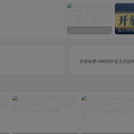
你还在到处找项目？还在当韭菜？我却靠卖项目一个月赚5万，曾经我也和你一样懵懂。
外面收费1980的抖音无尽