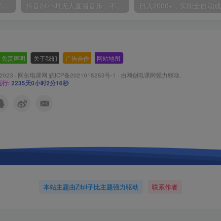
小红书最新拉新野路子，一部手机即可操作，一单15块，做得好日入2000+
抖音24小时无人直播音乐，不违规，不封号纯撸音浪，小白实操当天日入1000+
免责声明
-
关于我们
-
广告合作
-
网站地图
 2023 ·
网创电课网 皖ICP备2021015253号-1
· 由
网创电课网
强力驱动.
行:
2235天0小时2分18秒
本站主题由Zibll子比主题强力驱动
联系作者