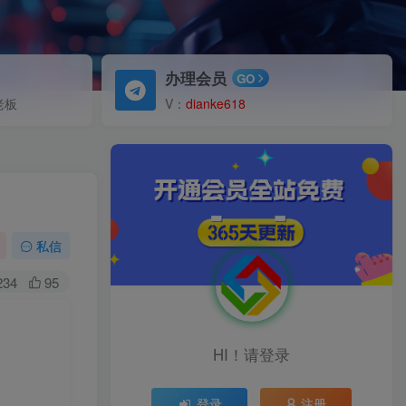
办理会员
GO
老板
V：
dianke618
私信
234
95
HI！请登录
登录
注册