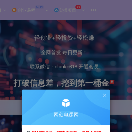
NEW
99
目
创业课程
实操项目
轻创业+轻投资+轻松赚
全网首发 每日更新！
联系微信：dianke618 开通会员
打破信息差，挖到第一桶金
网创电课网
引流
抖音
小红书
直播
剪辑
电商