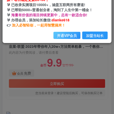
韭菜-联盟·2023年带你年入20w+方法简单粗暴，
🔰 已收录实测项目10000+，涵盖互联网所有赛道!
一个教你割韭菜的课程
🔰 已帮助5000+普通创业者，淘到了人生中第一桶金！
🔰
海量有价值的项目持续更新中，总有一款适合你!
网创电课网
🔰 办理会员，添加站长微信:
dianke618
关注
私信
2年前发布
👉
加入必智轻创，一起用智慧搞米！
1167
166
开通VIP会员
加盟当站长
付费阅读
韭菜-联盟·2023年带你年入20w+方法简单粗暴，一个教你割韭菜的课程
此内容为付费阅读，请付费后查看
9.9
99
金币
金币
免费
会员
立即购买
您当前未登录！建议登陆后购买，可保存购买订单