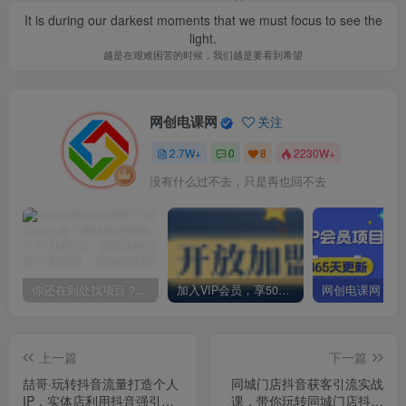
It is during our darkest moments that we must focus to see the
light.
越是在艰难困苦的时候，我们越是要看到希望
网创电课网
关注
2.7W+
0
8
2230W+
没有什么过不去，只是再也回不去
你还在到处找项目？还在当韭菜？我却靠卖项目一个月赚5万，曾经我也和你一样懵懂。
加入VIP会员，享50%的推广提成，免费学习多种网上创业课程，菜鸟秒变大神！
上一篇
下一篇
喆哥·玩转抖音流量打造个人
同城门店抖音获客引流实战
IP，实体店利用抖音强引流
课，带你玩转同城门店抖音