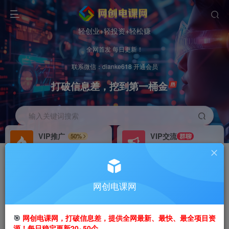
轻创业+轻投资+轻松赚
全网首发 每日更新！
联系微信：dianke618 开通会员
打破信息差，挖到第一桶金
输入关键词搜索
VIP推广
VIP交流
50%
群聊
会员专属推广链接
研究探讨更多创业项目路子。
招募站长
办理会员
推荐
GO
网创电课网
搭建同款网站，自己当老板
V：
dianke618
首页
创业课程
会员免费
正文
🎯
网创电课网，打破信息差，提供全网最新、最快、最全项目资
源！每日稳定更新20~50个