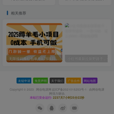
变现，打造爆款视频，内容
团购+同城直播
脚本
相关推荐
无限接码撸红包单号0.75项目无偿分享给你【揭秘】
小红
友链申请
-
免责声明
-
关于我们
-
广告合作
-
网站地图
Copyright © 2023 ·
网创电课网 皖ICP备2021015253号-1
· 由
网创电课
网
强力驱动.
本站已安全运行:
2237天7小时25分23秒