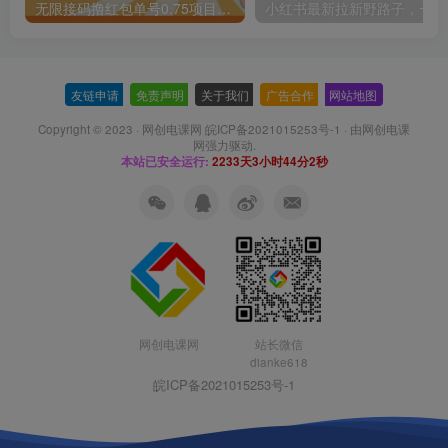
无限接码撸红包单号0.75项目无偿分享给你【揭秘】
小红
友链申请
-
免责声明
-
关于我们
-
广告合作
-
网站地图
Copyright © 2023 ·
网创电课网 皖ICP备2021015253号-1
· 由
网创电课
网
强力驱动.
本站已安全运行:
2233天3小时44分3秒
网创电课网
站长微信
dianke618
皖ICP备2021015253号-1