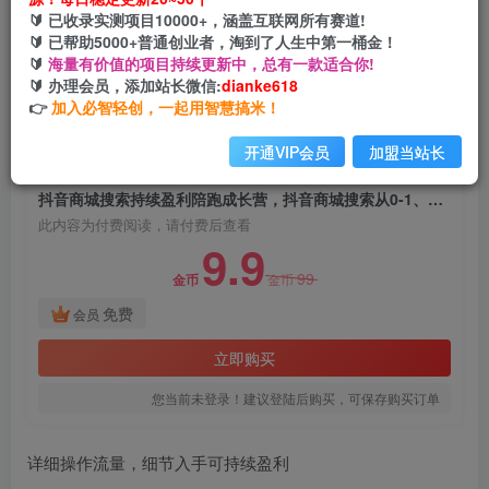
抖音商城搜索持续盈利陪跑成长营，抖音商城搜索
🔰 已收录实测项目10000+，涵盖互联网所有赛道!
从0-1、从1到10的全面解决方案
🔰 已帮助5000+普通创业者，淘到了人生中第一桶金！
🔰
海量有价值的项目持续更新中，总有一款适合你!
网创电课网
🔰 办理会员，添加站长微信:
dianke618
关注
私信
2年前发布
👉
加入必智轻创，一起用智慧搞米！
760
37
开通VIP会员
加盟当站长
付费阅读
抖音商城搜索持续盈利陪跑成长营，抖音商城搜索从0-1、从1到10的全面解决方案
此内容为付费阅读，请付费后查看
9.9
99
金币
金币
免费
会员
立即购买
您当前未登录！建议登陆后购买，可保存购买订单
详细操作流量，细节入手可持续盈利