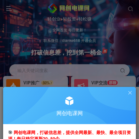
轻创业+轻投资+轻松赚
全网首发 每日更新！
联系微信：dianke618 开通会员
打破信息差，挖到第一桶金
输入关键词搜索
VIP推广
VIP交流
50%
群聊
会员专属推广链接
研究探讨更多创业项目路子。
招募站长
办理会员
推荐
GO
网创电课网
搭建同款网站，自己当老板
V：
dianke618
首页
创业课程
会员免费
正文
🎯
网创电课网，打破信息差，提供全网最新、最快、最全项目资
源！每日稳定更新20~50个