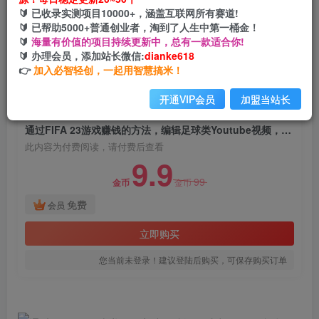
通过FIFA 23游戏赚钱的方法，编辑足球类
🔰 已收录实测项目10000+，涵盖互联网所有赛道!
Youtube视频，轻松月赚过万美元
🔰 已帮助5000+普通创业者，淘到了人生中第一桶金！
🔰
海量有价值的项目持续更新中，总有一款适合你!
网创电课网
🔰 办理会员，添加站长微信:
dianke618
关注
私信
2年前发布
👉
加入必智轻创，一起用智慧搞米！
2044
104
开通VIP会员
加盟当站长
付费阅读
通过FIFA 23游戏赚钱的方法，编辑足球类Youtube视频，轻松月赚过万美元
此内容为付费阅读，请付费后查看
9.9
99
金币
金币
免费
会员
立即购买
您当前未登录！建议登陆后购买，可保存购买订单