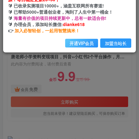
唐老师小学资料变现项目，抖音+小红书2个平台
🔰 已收录实测项目10000+，涵盖互联网所有赛道!
操作，月入数万元（全套资料+教程）
🔰 已帮助5000+普通创业者，淘到了人生中第一桶金！
🔰
海量有价值的项目持续更新中，总有一款适合你!
网创电课网
🔰 办理会员，添加站长微信:
dianke618
关注
私信
2年前发布
👉
加入必智轻创，一起用智慧搞米！
687
70
开通VIP会员
加盟当站长
付费阅读
唐老师小学资料变现项目，抖音+小红书2个平台操作，月入数万元（全套资料+教程）
此内容为付费阅读，请付费后查看
9.9
99
金币
金币
免费
会员
立即购买
您当前未登录！建议登陆后购买，可保存购买订单