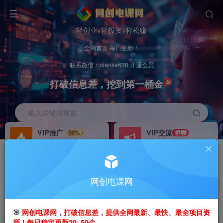
轻创业+轻投资+轻松赚
全网首发 每日更新！
联系微信：dianke618 开通会员
打破信息差，挖到第一桶金
输入关键词搜索
VIP推广
VIP交流
50%
群聊
会员专属推广链接
研究探讨更多创业项目路子。
招募站长
办理会员
推荐
GO
网创电课网
搭建同款网站，自己当老板
V：
dianke618
首页
创业课程
会员免费
正文
🎯
网创电课网，打破信息差，提供全网最新、最快、最全项目资
源！每日稳定更新20~50个