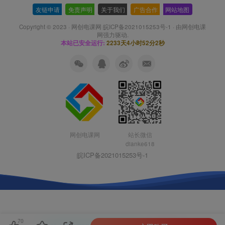
友链申请
-
免责声明
-
关于我们
-
广告合作
-
网站地图
Copyright © 2023 ·
网创电课网 皖ICP备2021015253号-1
· 由
网创电课
网
强力驱动.
本站已安全运行:
2233天4小时52分3秒
网创电课网
站长微信
dianke618
皖ICP备2021015253号-1
70