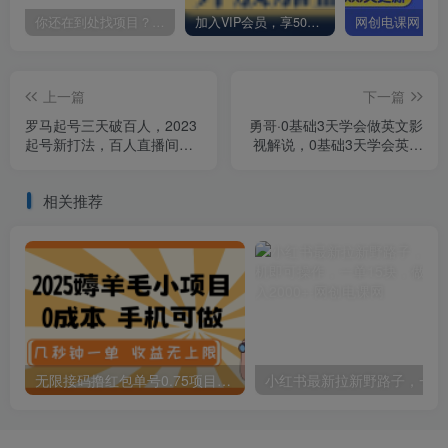
你还在到处找项目？还在当韭菜？我却靠卖项目一个月赚5万，曾经我也和你一样懵懂。
加入VIP会员，享50%的推广提成，免费学习多种网上创业课程，菜鸟秒变大神！
上一篇
下一篇
罗马起号三天破百人，​2023
勇哥·0基础3天学会做英文影
起号新打法，百人直播间实
视解说，0基础3天学会英文
操各种方法
影视解说，成为多语种影视
创作者
相关推荐
无限接码撸红包单号0.75项目无偿分享给你【揭秘】
小红