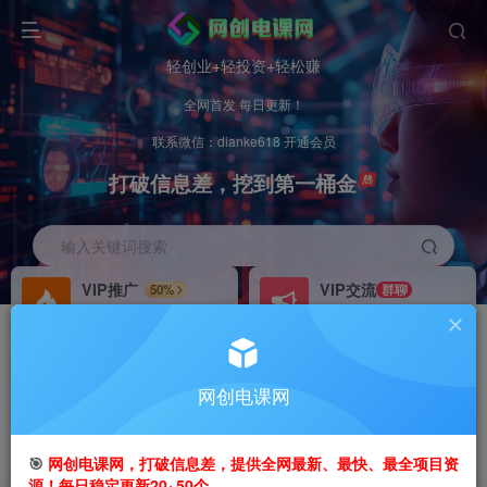
轻创业+轻投资+轻松赚
全网首发 每日更新！
联系微信：dianke618 开通会员
打破信息差，挖到第一桶金
输入关键词搜索
VIP推广
VIP交流
50%
群聊
会员专属推广链接
研究探讨更多创业项目路子。
招募站长
办理会员
推荐
GO
网创电课网
搭建同款网站，自己当老板
V：
dianke618
首页
创业课程
会员免费
正文
🎯
网创电课网，打破信息差，提供全网最新、最快、最全项目资
源！每日稳定更新20~50个