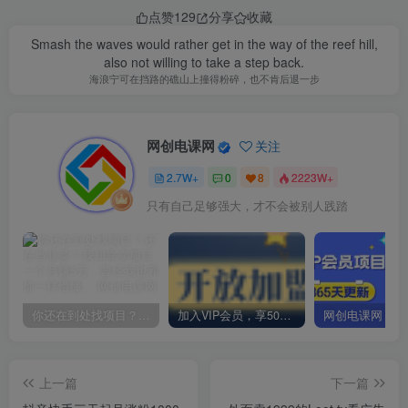
点赞
129
分享
收藏
Smash the waves would rather get in the way of the reef hill,
also not willing to take a step back.
海浪宁可在挡路的礁山上撞得粉碎，也不肯后退一步
网创电课网
关注
2.7W+
0
8
2223W+
只有自己足够强大，才不会被别人践踏
你还在到处找项目？还在当韭菜？我却靠卖项目一个月赚5万，曾经我也和你一样懵懂。
加入VIP会员，享50%的推广提成，免费学习多种网上创业课程，菜鸟秒变大神！
上一篇
下一篇