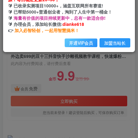
外边卖699的豆十三抖音快手沙雕视频教学课程，
🔰 已收录实测项目10000+，涵盖互联网所有赛道!
快速爆粉，月入10万+（素材+插件+视频）
🔰 已帮助5000+普通创业者，淘到了人生中第一桶金！
🔰
海量有价值的项目持续更新中，总有一款适合你!
网创电课网
🔰 办理会员，添加站长微信:
dianke618
关注
私信
2年前发布
👉
加入必智轻创，一起用智慧搞米！
1967
129
开通VIP会员
加盟当站长
付费阅读
外边卖699的豆十三抖音快手沙雕视频教学课程，快速爆粉，月入10万+（素材+插件+视频）
此内容为付费阅读，请付费后查看
9.9
99
金币
金币
免费
会员
立即购买
您当前未登录！建议登陆后购买，可保存购买订单