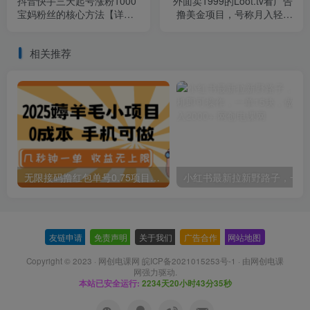
抖音快手三天起号涨粉1000
外面卖1999的Loot.tv看广告
宝妈粉丝的核心方法【详细
撸美金项目，号称月入轻松
玩法教程】
4000【详细教程+上车资源
渠道】
相关推荐
无限接码撸红包单号0.75项目无偿分享给你【揭秘】
小红
友链申请
-
免责声明
-
关于我们
-
广告合作
-
网站地图
Copyright © 2023 ·
网创电课网 皖ICP备2021015253号-1
· 由
网创电课
网
强力驱动.
本站已安全运行:
2234天20小时43分36秒