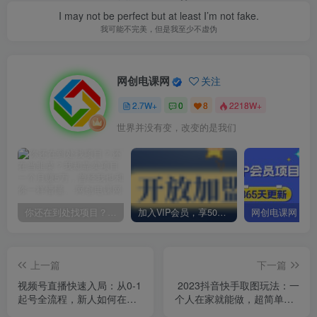
I may not be perfect but at least I’m not fake.
我可能不完美，但是我至少不虚伪
网创电课网
关注
2.7W+
0
8
2218W+
世界并没有变，改变的是我们
你还在到处找项目？还在当韭菜？我却靠卖项目一个月赚5万，曾经我也和你一样懵懂。
加入VIP会员，享50%的推广提成，免费学习多种网上创业课程，菜鸟秒变大神！
上一篇
下一篇
视频号直播快速入局：从0-1
2023抖音快手取图玩法：一
起号全流程，新人如何在视
个人在家就能做，超简单，0
频号掘金
成本日赚几百