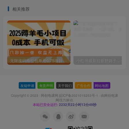
相关推荐
无限接码撸红包单号0.75项目无偿分享给你【揭秘】
小红
友链申请
-
免责声明
-
关于我们
-
广告合作
-
网站地图
Copyright © 2023 ·
网创电课网 皖ICP备2021015253号-1
· 由
网创电课
网
强力驱动.
本站已安全运行:
2232天22小时13分50秒