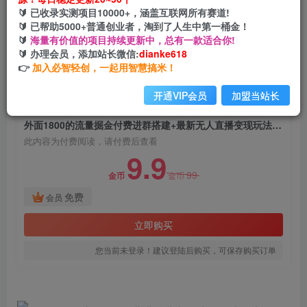
外面1800的流量掘金付费进群搭建+最新无人直播
🔰 已收录实测项目10000+，涵盖互联网所有赛道!
变现玩法【全套源码+详细教程】
🔰 已帮助5000+普通创业者，淘到了人生中第一桶金！
🔰
海量有价值的项目持续更新中，总有一款适合你!
网创电课网
🔰 办理会员，添加站长微信:
dianke618
关注
私信
2年前发布
👉
加入必智轻创，一起用智慧搞米！
797
72
开通VIP会员
加盟当站长
付费阅读
外面1800的流量掘金付费进群搭建+最新无人直播变现玩法【全套源码+详细教程】
此内容为付费阅读，请付费后查看
9.9
99
金币
金币
免费
会员
立即购买
您当前未登录！建议登陆后购买，可保存购买订单