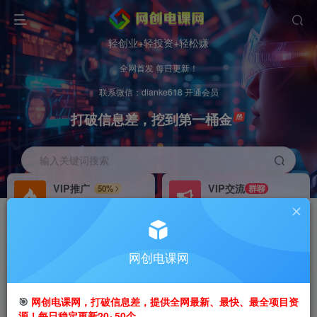
轻创业+轻投资+轻松赚
全网首发 每日更新！
联系微信：dianke618 开通会员
打破信息差，挖到第一桶金
输入关键词搜索
VIP推广
VIP交流
50%
群聊
会员专属推广链接
研究探讨更多创业项目路子。
招募站长
办理会员
推荐
GO
网创电课网
搭建同款网站，自己当老板
V：
dianke618
首页
创业课程
会员免费
正文
🎯
网创电课网，打破信息差，提供全网最新、最快、最全项目资
源！每日稳定更新20~50个