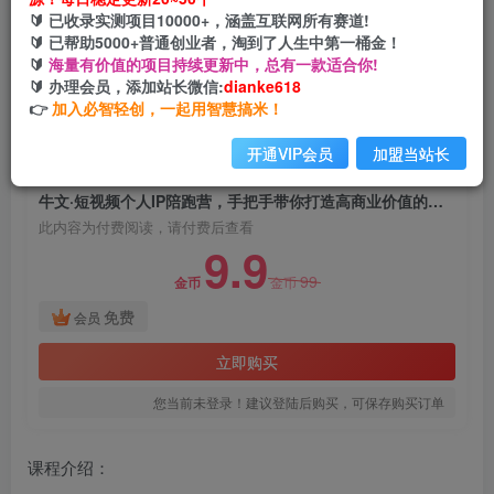
牛文·短视频个人IP陪跑营，手把手带你打造高商
🔰 已收录实测项目10000+，涵盖互联网所有赛道!
业价值的账号
🔰 已帮助5000+普通创业者，淘到了人生中第一桶金！
🔰
海量有价值的项目持续更新中，总有一款适合你!
网创电课网
🔰 办理会员，添加站长微信:
dianke618
关注
私信
2年前发布
👉
加入必智轻创，一起用智慧搞米！
1262
128
开通VIP会员
加盟当站长
付费阅读
牛文·短视频个人IP陪跑营，手把手带你打造高商业价值的账号
此内容为付费阅读，请付费后查看
9.9
99
金币
金币
免费
会员
立即购买
您当前未登录！建议登陆后购买，可保存购买订单
课程介绍：