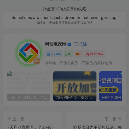
点赞
128
分享
收藏
Sometimes a winner is just a dreamer that never gives up.
有时候，成功者只是坚持梦想不放弃的人
网创电课网
关注
2.7W+
0
8
2221W+
有时候，只能靠自己书写自己的美好结局
你还在到处找项目？还在当韭菜？我却靠卖项目一个月赚5万，曾经我也和你一样懵懂。
加入VIP会员，享50%的推广提成，免费学习多种网上创业课程，菜鸟秒变大神！
上一篇
下一篇
7天启动直播间，全流程起
吃瓜项目之不要脸玩法，每