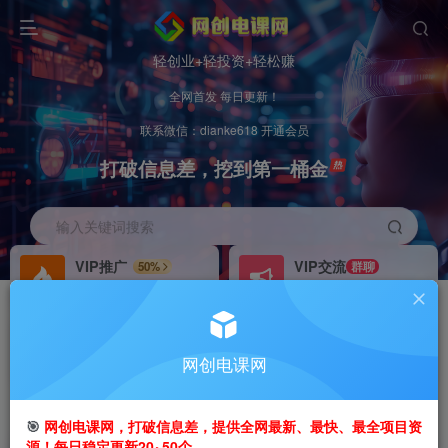
轻创业+轻投资+轻松赚
全网首发 每日更新！
联系微信：dianke618 开通会员
打破信息差，挖到第一桶金
输入关键词搜索
VIP推广
VIP交流
50%
群聊
会员专属推广链接
研究探讨更多创业项目路子。
招募站长
办理会员
推荐
GO
网创电课网
搭建同款网站，自己当老板
V：
dianke618
首页
创业课程
会员免费
正文
🎯
网创电课网，打破信息差，提供全网最新、最快、最全项目资
源！每日稳定更新20~50个