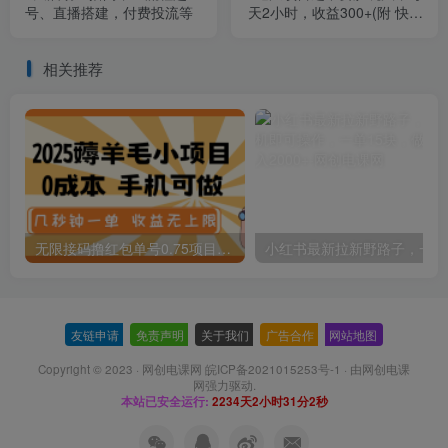
号、直播搭建，付费投流等
天2小时，收益300+(附 快手
美女号引流+吃瓜渠道)
相关推荐
无限接码撸红包单号0.75项目无偿分享给你【揭秘】
小红
友链申请
-
免责声明
-
关于我们
-
广告合作
-
网站地图
Copyright © 2023 ·
网创电课网 皖ICP备2021015253号-1
· 由
网创电课
网
强力驱动.
本站已安全运行:
2234天2小时31分2秒