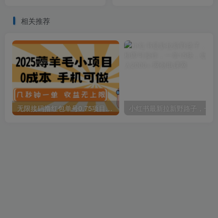
的账号
的课 7天速创爆款课程
相关推荐
无限接码撸红包单号0.75项目无偿分享给你【揭秘】
小红