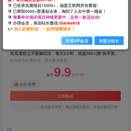
吃瓜项目之不要脸玩法，每天2小时，收益300+
🔰 已收录实测项目10000+，涵盖互联网所有赛道!
(附 快手美女号引流+吃瓜渠道)
🔰 已帮助5000+普通创业者，淘到了人生中第一桶金！
🔰
海量有价值的项目持续更新中，总有一款适合你!
网创电课网
🔰 办理会员，添加站长微信:
dianke618
关注
私信
2年前发布
👉
加入必智轻创，一起用智慧搞米！
1722
158
开通VIP会员
加盟当站长
付费阅读
吃瓜项目之不要脸玩法，每天2小时，收益300+(附 快手美女号引流+吃瓜渠道)
此内容为付费阅读，请付费后查看
9.9
99
金币
金币
免费
会员
立即购买
您当前未登录！建议登陆后购买，可保存购买订单