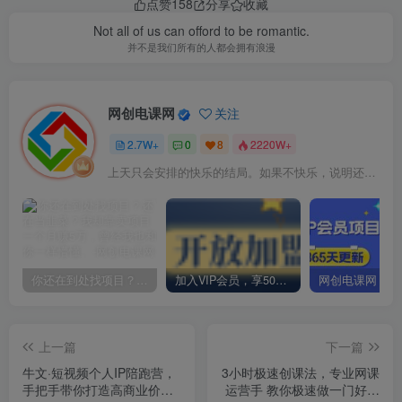
点赞
158
分享
收藏
Not all of us can offord to be romantic.
并不是我们所有的人都会拥有浪漫
网创电课网
关注
2.7W+
0
8
2220W+
上天只会安排的快乐的结局。如果不快乐，说明还不是最后结局
你还在到处找项目？还在当韭菜？我却靠卖项目一个月赚5万，曾经我也和你一样懵懂。
加入VIP会员，享50%的推广提成，免费学习多种网上创业课程，菜鸟秒变大神！
上一篇
下一篇
牛文·短视频个人IP陪跑营，
3小时极速创课法，专业网课
手把手带你打造高商业价值
运营手 教你极速做一门好卖