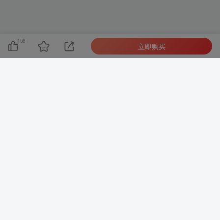
158
立即购买
友链申请
-
免责声明
-
关于我们
-
广告合作
-
网站地图
Copyright © 2023 ·
网创电课网 皖ICP备2021015253号-1
· 由
网创电课
网
强力驱动.
本站已安全运行:
2233天23小时6分40秒
网创电课网
站长微信
dianke618
皖ICP备2021015253号-1