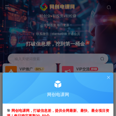
轻创业+轻投资+轻松赚
全网首发 每日更新！
联系微信：dianke618 开通会员
打破信息差，挖到第一桶金
输入关键词搜索
VIP推广
VIP交流
50%
群聊
会员专属推广链接
研究探讨更多创业项目路子。
招募站长
办理会员
推荐
GO
网创电课网
搭建同款网站，自己当老板
V：
dianke618
首页
创业课程
会员免费
正文
🎯
网创电课网，打破信息差，提供全网最新、最快、最全项目资
源！每日稳定更新20~50个